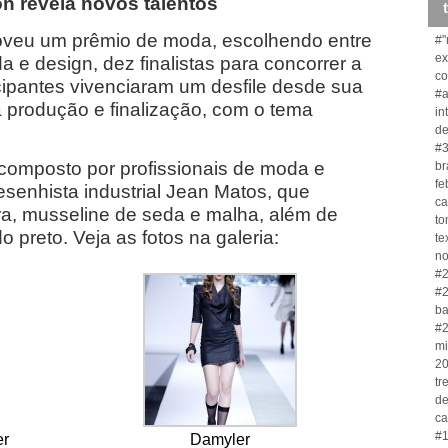
n revela novos talentos
oveu um prêmio de moda, escolhendo entre
#"
ex
a e design, dez finalistas para concorrer a
co
cipantes vivenciaram um desfile desde sua
#a
 produção e finalização, com o tema
in
de
#3
úri composto por profissionais de moda e
br
fe
desenhista industrial Jean Matos, que
ca
ra, musseline de seda e malha, além de
to
o preto. Veja as fotos na galeria:
te
no
#2
#2
ba
#2
mi
20
tr
de
ca
#1
er
Damyler