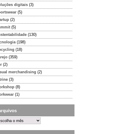
luções digitais
(3)
portswear
(5)
artup
(2)
ummit
(5)
stentabilidade
(130)
cnologia
(198)
pcycling
(18)
rejo
(359)
r
(2)
isual merchandising
(2)
trine
(3)
orkshop
(8)
orkwear
(1)
arquivos