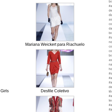
br
#a
de
da
as
co
da
br
#s
no
Mariana Weickert para Riachuelo
co
co
br
as
n
ho
#s
#a
#a
de
Girls
Desfile Coletivo
tê
#a
te
#a
#a