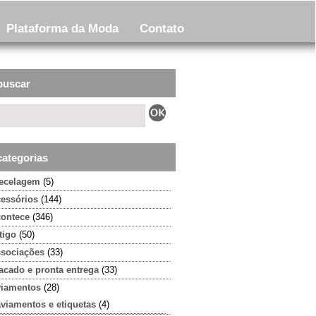
Plataforma da Moda
Contato
buscar
categorias
tecelagem
(5)
cessórios
(144)
contece
(346)
tigo
(50)
ssociações
(33)
acado e pronta entrega
(33)
viamentos
(28)
aviamentos e etiquetas
(4)