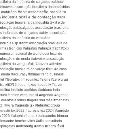
asileira da indústria de calçados
#abiesv
bimovel associação brasileira das indústrias
#abit associação brasileira
 mobiliário
 indùstria têxtil e de confecção
#abit
sociação brasileira da indùstria têxtil e de
nfecção #abicalçados associação brasileira
s indústrias de calçados
#abiv associação
asileira da indústria do vestuário;
indijoias-sp
#abnt associação brasileira de
rmas técnicas
#abrafas
#abrapa
#abtt #xxix
ngresso nacional de tecnologia textil de
nfecção e de moda
#abvetex associação
asileira do varejo têxtil
#abvtex
#abvtex
sociação brasileira do varejo têxtil
#a casa
a moda
#accuracy #minas trend business
tel #febratex #maquintex #signs #zero grau
icc #fit0/16 #pueri expo
#adaptiv #cover
delina instituto
#adidas
#adriana faria
frica fashion week brasil
#agenda
#agenda
 eventos e feiras
#agora sou mãe #manatex
xtil #lycra
#agreste tex #febratex group
greste tex 2022
#agreste tex 2024
#agreste
x 2026
#alaphia #uma x
#alexandre birman
lexandre herchcovitch
#alfa consultoria
lpargatas
#altenburg
#am-v #cedro têxtil