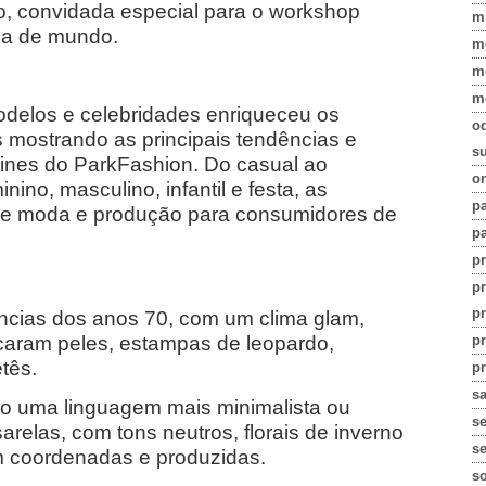
tto, convidada especial para o workshop
m
ia de mundo.
m
m
m
delos e celebridades enriqueceu os
o
os mostrando as principais tendências e
su
trines do ParkFashion. Do casual ao
on
ino, masculino, infantil e festa, as
pa
de moda e produção para consumidores de
pa
p
p
p
uências dos anos 70, com um clima glam,
p
stacaram peles, estampas de leopardo,
etês.
pr
s
o uma linguagem mais minimalista ou
s
relas, com tons neutros, florais de inverno
se
m coordenadas e produzidas.
s