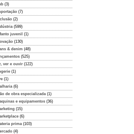
ub
(3)
mportação
(7)
nclusão
(2)
dústria
(599)
fanto juvenil
(1)
novação
(130)
eans & denim
(48)
ançamentos
(525)
r, ver e ouvir
(122)
ngerie
(1)
ve
(1)
alharia
(6)
ão de obra especializada
(1)
aquinas e equipamentos
(36)
arketing
(15)
arketplace
(6)
ateria prima
(103)
ercado
(4)