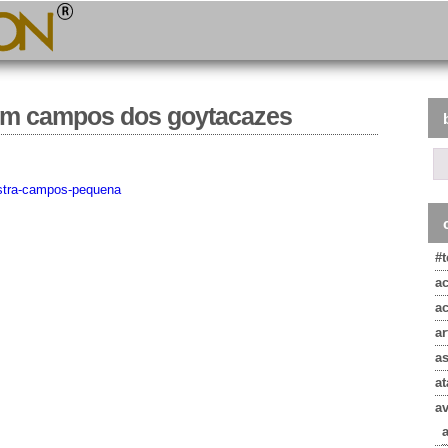
a em campos dos goytacazes
#
a
a
ar
a
at
a