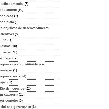
issão comercial
(3)
oda autoral
(10)
oda casa
(7)
oda praia
(1)
ds objetivos de desenvolvimento
stentável
(8)
line
(1)
lestras
(10)
rcerias
(40)
remiação
(7)
rograma de competitividade e
romoção
(1)
rograma social
(4)
ojeto
(2)
alão de negócios
(22)
em categoria
(25)
tor coureiro
(3)
ocial and governance
(6)