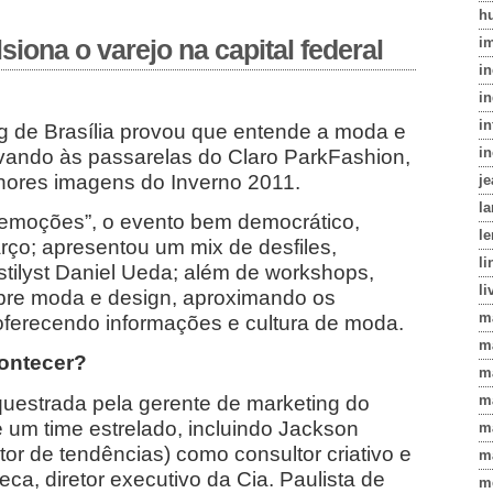
h
siona o varejo na capital federal
i
i
in
in
 de Brasília provou que entende a moda e
i
vando às passarelas do Claro ParkFashion,
hores imagens do Inverno 2011.
j
l
 emoções”, o evento bem democrático,
le
rço; apresentou um mix de desfiles,
li
stilyst Daniel Ueda; além de workshops,
li
bre moda e design, aproximando os
m
ferecendo informações e cultura de moda.
m
ontecer?
m
uestrada pela gerente de marketing do
m
e um time estrelado, incluindo Jackson
m
ltor de tendências) como consultor criativo e
m
a, diretor executivo da Cia. Paulista de
m