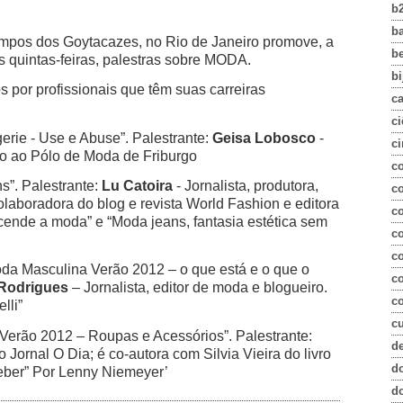
b
b
pos dos Goytacazes, no Rio de Janeiro promove, a
b
às quintas-feiras, palestras sobre MODA.
bi
 por profissionais que têm suas carreiras
c
ci
gerie - Use e Abuse”. Palestrante:
Geisa Lobosco
-
ci
nto ao Pólo de Moda de Friburgo
c
ns”. Palestrante:
Lu Catoira
- Jornalista, produtora,
co
laboradora do blog e revista World Fashion e editora
c
scende a moda” e “Moda jeans, fantasia estética sem
c
c
oda Masculina Verão 2012 – o que está e o que o
c
 Rodrigues
– Jornalista, editor de moda e blogueiro.
co
lli”
c
Verão 2012 – Roupas e Acessórios”. Palestrante:
d
 Jornal O Dia; é co-autora com Silvia Vieira do livro
d
eber” Por Lenny Niemeyer’
d