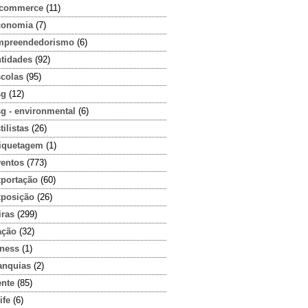
-commerce
(11)
conomia
(7)
mpreendedorismo
(6)
ntidades
(92)
scolas
(95)
sg
(12)
g - environmental
(6)
tilistas
(26)
tiquetagem
(1)
ventos
(773)
xportação
(60)
xposição
(26)
iras
(299)
ação
(32)
tness
(1)
anquias
(2)
ente
(85)
ife
(6)