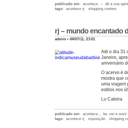
publicado em:
acontece
–
dê a sua opin
tags:
acontece rj
shopping centers
rj – mundo encantado 
admin • 04/07/11, 23:01
Até o dia 31 
Janeiro, apr
aniversário 
O acervo é d
mostra que c
uma viagem p
estilos nos ú
Lu Catoira
publicado em:
acontece
,
ler, ver e ouvir
tags:
acontece rj
exposição
shopping c