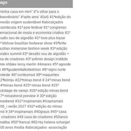
tags
minha casa em mim"
#"o olhar para o
traordinário"
#'spfw ama'
#(iot)
#1ªedição do
nexão origem sustentável #abicalçados
ssintecala
#1ª pow festival
#1º congresso
ternacional de moda e economia criativa
#1º
safio sou de algodão
#1º love plus bazar
ª bfshow brazilian footwear show
#3ªbrifw
azilian immersive fashion week
#3ª edição
bratex summit
#3º desafio sou de algodão +
sa de criadores
#3º prêmio design instituto
mie ohtake leroy merlin
#4mares
#5ª agreste
x
#6ªiguatemitalksfashiion
#8ª signs norte
rdeste
#8º contexmod
#9ª maquintex
2ªfelimju
#22ªminas trend
# 24ª minas trend
4ªminas trend
#25ª minas trend
#25º
ckstage de varejo
#26ª edição minas trend
7ª minastrend preview
# 30ª edição
nastrend
#31ª inspiramais #inspiramais
06_i verão 2027
#32ª edição do minas
end
# 34ª inspiramais
#40graus
#45º casa
 criadores
#49 casa de criadores
#50anos
natiba
#50ª francal
#60+by helena schargel
00 anos rhodia
#abicalçados -associação