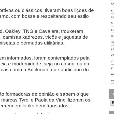
so
tivos ou clássicos, tiveram boas lições de
s
erno, com bossa e respeitando seu estilo
st
s
su
d, Oakley, TNG e Cavalera, trouxeram
te
 camisas xadrezes, tricôs e jaquetas de
u
setas e bermudas utilitárias,
va
ve
em informados, foram contemplados pela
v
cia e modernidade, seja no casual ou na
vi
marcas como a Buckman, que participou do
w
w
ão formadoras de opinião e sabem o que
 marcas Tyrol e Paola da Vinci fizeram os
cerem em looks bem transados.