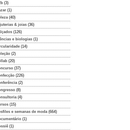
2b
(3)
azar
(1)
eleza
(40)
juterias & joias
(36)
alçados
(126)
ências e biologias
(1)
rcularidade
(14)
oleção
(2)
llab
(20)
oncurso
(37)
onfecção
(226)
onferência
(2)
ongresso
(8)
nsultoria
(4)
ursos
(15)
esfiles e semanas de moda
(664)
ocumentário
(1)
ossiê
(1)