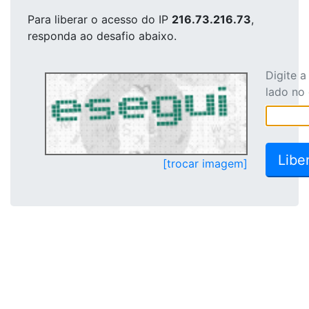
Para liberar o acesso
do IP
216.73.216.73
,
responda ao desafio abaixo.
Digite 
lado no
[trocar imagem]