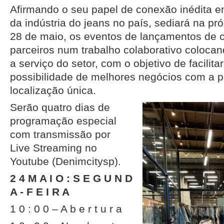
Afirmando o seu papel de conexão inédita en
da indústria do jeans no país, sediará na p
28 de maio, os eventos de lançamentos de 
parceiros num trabalho colaborativo colocand
a serviço do setor, com o objetivo de facilit
possibilidade de melhores negócios com a p
localização única.
Serão quatro dias de
programação especial
com transmissão por
Live Streaming no
Youtube (Denimcitysp).
2 4 M A I O : S E G U N D
A - F E I R A
1 0 : 0 0 – A b e r t u r a