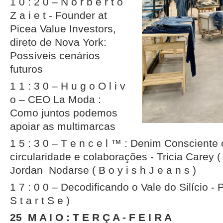
1 0 : 2 0 – N o r b e r t o
Z a i e t - Founder at
Picea Value Investors,
direto de Nova York:
Possíveis cenários
futuros
1 1 : 3 0 – H u g o O l i v
o – CEO La Moda :
Como juntos podemos
apoiar as multimarcas
1 5 : 3 0 – T e n c e l ™ : Denim Conscient
circularidade e colaborações - Tricia Carey ( L
Jordan Nodarse ( B o y i s h J e a n s )
1 7 : 0 0 – Decodificando o Vale do Silício -
S t a r t S e )
25 M A I O : T E R Ç A - F E I R A