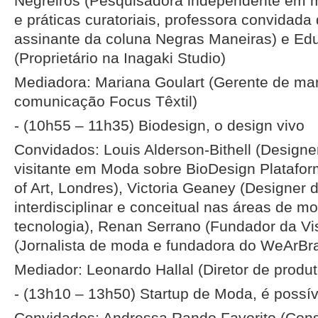
Negreiros (Pesquisadora independente em mo
e práticas curatoriais, professora convidad
assinante da coluna Negras Maneiras) e Ed
(Proprietário na Inagaki Studio)
Mediadora: Mariana Goulart (Gerente de mar
comunicação Focus Têxtil)
- (10h55 – 11h35) Biodesign, o design vivo
Convidados: Louis Alderson-Bithell (Designer
visitante em Moda sobre BioDesign Platafor
of Art, Londres), Victoria Geaney (Designer
interdisciplinar e conceitual nas áreas de mo
tecnologia), Renan Serrano (Fundador da Vis
(Jornalista de moda e fundadora do WeArBra
Mediador: Leonardo Hallal (Diretor de produt
- (13h10 – 13h50) Startup de Moda, é possí
Convidados: Andressa Rando Favorito (Cons