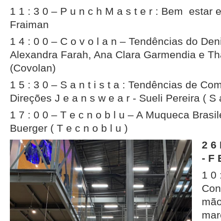
1 1 : 3 0 – P u n c h M a s t e r : Bem estar
Fraiman
1 4 : 0 0 – C o v o l a n – Tendências do De
Alexandra Farah, Ana Clara Garmendia e Th
(Covolan)
1 5 : 3 0 – S a n t i s t a : Tendências de C
Direções J e a n s w e a r - Sueli Pereira ( S a 
1 7 : 0 0 – T e c n o b l u – A Muqueca Brasil
Buerger ( T e c n o b l u )
2 6 
- F 
1 0 
Con
mão
mar