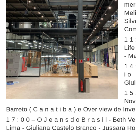
mer
Mel
Sil
Com
1 1 
Life
- M
1 4 
i o 
Giu
1 5 
Nov
Barreto ( C a n a t i b a ) e Over view de Inv
1 7 : 0 0 – O J e a n s d o B r a s i l - Beth 
Lima - Giuliana Castelo Branco - Jussara R