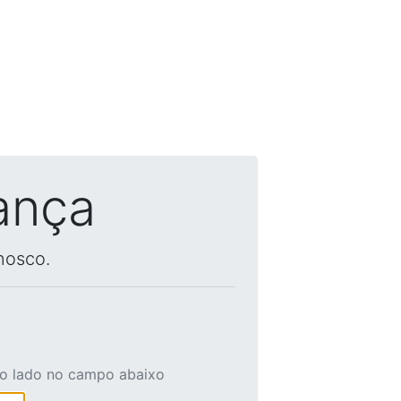
ança
nosco.
ao lado no campo abaixo