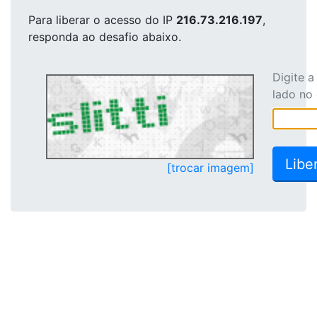
Para liberar o acesso
do IP
216.73.216.197
,
responda ao desafio abaixo.
Digite 
lado no
[trocar imagem]