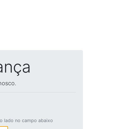
ança
nosco.
ao lado no campo abaixo