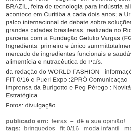
BRAZIL, feira de tecnologia para indústria a
acontece em Curitiba a cada dois anos; a Ur
palco internacional de debate sobre soluçõ
grandes cidades brasileiras, realizada no R
parceria com a Fundação Getulio Vargas (F
Ingredients, primeiro e único summittotalme
mercado de ingredientes funcionais e saudáv
alimentícia e nutracêutica do País.
da redação do WORLD FASHION informaçõ
FIT 0/16 e Pueri Expo :2PRÓ Comunicaçao
imprensa da Burigotto e Peg-Pérego : Novi
Estratégica
Fotos: divulgação
publicado em:
feiras
–
dê a sua opinião!
tags:
brinquedos
fit 0/16
moda infantil
mo