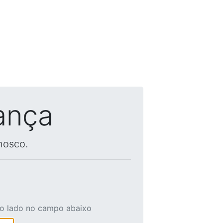
ança
nosco.
ao lado no campo abaixo