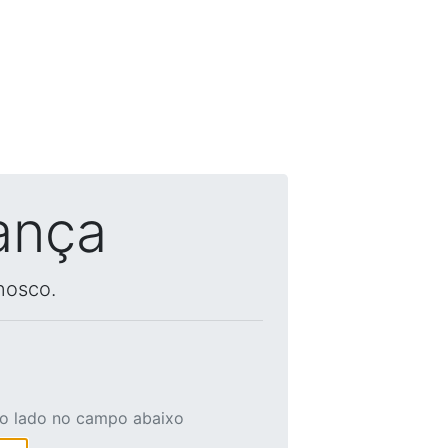
ança
nosco.
ao lado no campo abaixo