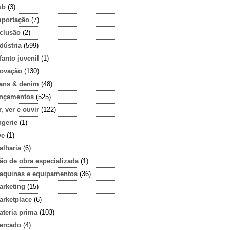
ub
(3)
mportação
(7)
nclusão
(2)
dústria
(599)
fanto juvenil
(1)
novação
(130)
eans & denim
(48)
ançamentos
(525)
r, ver e ouvir
(122)
ngerie
(1)
ve
(1)
alharia
(6)
ão de obra especializada
(1)
aquinas e equipamentos
(36)
arketing
(15)
arketplace
(6)
ateria prima
(103)
ercado
(4)