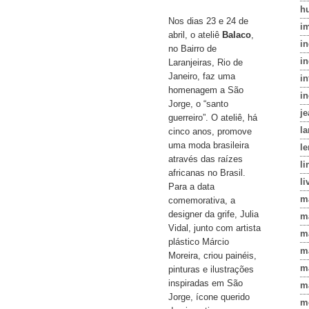
h
Nos dias 23 e 24 de
i
abril, o ateliê
Balaco
,
i
no Bairro de
in
Laranjeiras, Rio de
Janeiro, faz uma
in
homenagem a São
i
Jorge, o “santo
j
guerreiro”. O ateliê, há
l
cinco anos, promove
uma moda brasileira
le
através das raízes
li
africanas no Brasil.
li
Para a data
m
comemorativa, a
designer da grife, Julia
m
Vidal, junto com artista
m
plástico Márcio
m
Moreira, criou painéis,
m
pinturas e ilustrações
inspiradas em São
m
Jorge, ícone querido
m