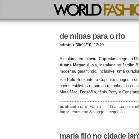
de minas para o rio
admin • 30/04/10, 17:40
A multimarca mineira
Cupcake
chega ao Rio
Auana Mattar
. A loja, instalada no Jardi
moderna, garantindo, inclusive, uma curado
Em Belo Horizonte, a Cupcake chegou a ser
novos estilistas e marcas reconhecidas no 
Mara Mac, Drosófila, tênis Pony e Constanç
publicado em:
varejo
–
dê a sua opinião
tags:
consumo & varejo
negócios
maria filó no cidade ja