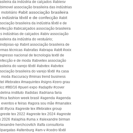
asileira da indústria de calçados
#abiesv
bimovel associação brasileira das indústrias
#abit associação brasileira
 mobiliário
 indùstria têxtil e de confecção
#abit
sociação brasileira da indùstria têxtil e de
nfecção #abicalçados associação brasileira
s indústrias de calçados
#abiv associação
asileira da indústria do vestuário;
indijoias-sp
#abnt associação brasileira de
rmas técnicas
#abrafas
#abrapa
#abtt #xxix
ngresso nacional de tecnologia textil de
nfecção e de moda
#abvetex associação
asileira do varejo têxtil
#abvtex
#abvtex
sociação brasileira do varejo têxtil
#a casa
a moda
#accuracy #minas trend business
tel #febratex #maquintex #signs #zero grau
icc #fit0/16 #pueri expo
#adaptiv #cover
delina instituto
#adidas
#adriana faria
frica fashion week brasil
#agenda
#agenda
 eventos e feiras
#agora sou mãe #manatex
xtil #lycra
#agreste tex #febratex group
greste tex 2022
#agreste tex 2024
#agreste
x 2026
#alaphia #uma x
#alexandre birman
lexandre herchcovitch
#alfa consultoria
lpargatas
#altenburg
#am-v #cedro têxtil