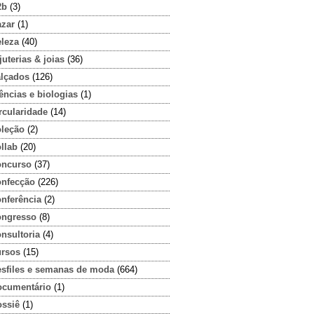
2b
(3)
azar
(1)
eleza
(40)
juterias & joias
(36)
alçados
(126)
ências e biologias
(1)
rcularidade
(14)
oleção
(2)
llab
(20)
oncurso
(37)
onfecção
(226)
onferência
(2)
ongresso
(8)
nsultoria
(4)
ursos
(15)
esfiles e semanas de moda
(664)
ocumentário
(1)
ossiê
(1)