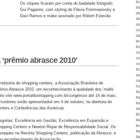
br
Os cliques ficaram por conta do badalado fotógrafo
#a
Gui Paganini, com styling de Flávia Pommianosky e
de
Davi Ramos e make assinado por Robert Estevão.
da
as
co
da
br
#s
no
a ‘prêmio abrasce 2010′
co
co
br
as
n
indústria de shopping centers, a Associação Brasileira de
ho
mio Abrasce 2010, um reconhecimento à qualidade dos ‘malls’
#s
pelo site www.portaldoshopping.com.br/congresso até 14 de maio,
#a
vencedores serão apresentados em 4 de outubro, na abertura do
#a
enters e Conferências das Américas.
de
tê
#a
tegorias: Excelência em Gestão; Excelência em Expansão e
te
hopping Centers e Newton Rique de Responsabilidade Social. Os
#a
staques na Revista Shopping Centers, publicação da Abrasce, e
#a
 ao reconhecimento da Associação.