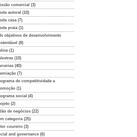
issão comercial
(3)
oda autoral
(10)
oda casa
(7)
oda praia
(1)
ds objetivos de desenvolvimento
stentável
(8)
line
(1)
lestras
(10)
rcerias
(40)
remiação
(7)
rograma de competitividade e
romoção
(1)
rograma social
(4)
ojeto
(2)
alão de negócios
(22)
em categoria
(25)
tor coureiro
(3)
ocial and governance
(6)