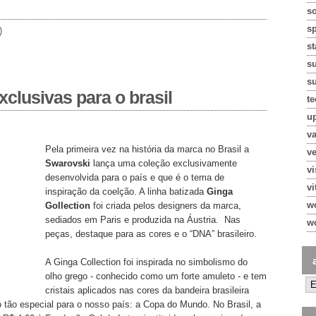
so
s
)
st
s
su
xclusivas para o brasil
te
u
va
Pela primeira vez na história da marca no Brasil a
ve
Swarovski
lança uma coleção exclusivamente
v
desenvolvida para o país e que é o tema de
vi
inspiração da coelção. A linha batizada
Ginga
w
Gollection
foi criada pelos designers da marca,
sediados em Paris e produzida na Áustria.
Nas
w
peças, destaque para as cores e o “DNA” brasileiro.
A Ginga Collection foi inspirada no simbolismo do
olho grego - conhecido como um forte amuleto - e tem
cristais aplicados nas cores da bandeira brasileira
tão especial para o nosso país: a Copa do Mundo. No Brasil, a