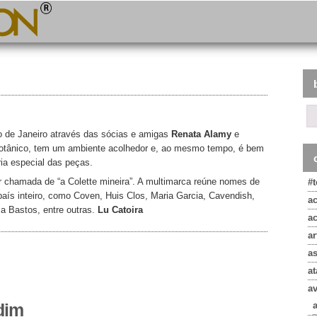
 de Janeiro através das sócias e amigas
Renata Alamy
e
m Botânico, tem um ambiente acolhedor e, ao mesmo tempo, é bem
ria especial das peças.
 chamada de “a Colette mineira”. A multimarca reúne nomes de
#
país inteiro, como Coven, Huis Clos, Maria Garcia, Cavendish,
a
a Bastos, entre outras.
Lu Catoira
a
ar
!
a
at
a
rdim