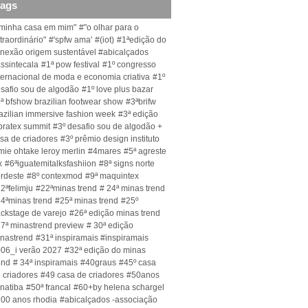
tags
minha casa em mim"
#"o olhar para o
traordinário"
#'spfw ama'
#(iot)
#1ªedição do
nexão origem sustentável #abicalçados
ssintecala
#1ª pow festival
#1º congresso
ternacional de moda e economia criativa
#1º
safio sou de algodão
#1º love plus bazar
ª bfshow brazilian footwear show
#3ªbrifw
azilian immersive fashion week
#3ª edição
bratex summit
#3º desafio sou de algodão +
sa de criadores
#3º prêmio design instituto
mie ohtake leroy merlin
#4mares
#5ª agreste
x
#6ªiguatemitalksfashiion
#8ª signs norte
rdeste
#8º contexmod
#9ª maquintex
2ªfelimju
#22ªminas trend
# 24ª minas trend
4ªminas trend
#25ª minas trend
#25º
ckstage de varejo
#26ª edição minas trend
7ª minastrend preview
# 30ª edição
nastrend
#31ª inspiramais #inspiramais
06_i verão 2027
#32ª edição do minas
end
# 34ª inspiramais
#40graus
#45º casa
 criadores
#49 casa de criadores
#50anos
natiba
#50ª francal
#60+by helena schargel
00 anos rhodia
#abicalçados -associação