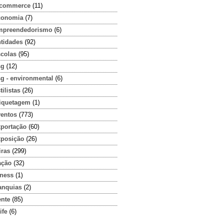
-commerce
(11)
conomia
(7)
mpreendedorismo
(6)
ntidades
(92)
scolas
(95)
sg
(12)
g - environmental
(6)
tilistas
(26)
tiquetagem
(1)
ventos
(773)
xportação
(60)
xposição
(26)
iras
(299)
ação
(32)
tness
(1)
anquias
(2)
ente
(85)
ife
(6)