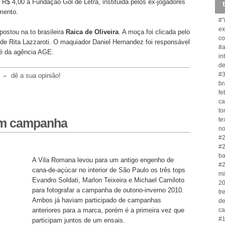
R$ 4,00 à Fundação Gol de Letra, instituida pelos ex-jogadores
imento.
#"
ex
ostou na to brasileira
Raica de Oliveira
. A moça foi clicada pelo
co
t de Rita Lazzaroti. O maquiador Daniel Hernandez foi responsável
#a
 é da agência AGE.
in
de
#3
–
dê a sua opinião!
br
fe
ca
to
te
em campanha
no
#2
#2
ba
A Vila Romana levou para um antigo engenho de
#2
cana-de-açúcar no interior de São Paulo os três tops
mi
Evandro Soldati, Marlon Teixeira e Michael Camiloto
20
para fotografar a campanha de outono-inverno 2010.
tr
Ambos já haviam participado de campanhas
de
ca
anteriores para a marca, porém é a primeira vez que
#1
participam juntos de um ensais.