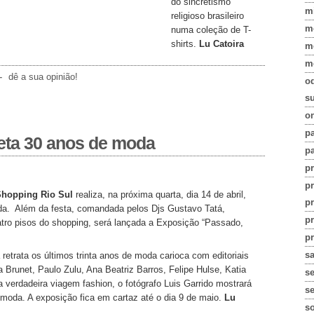
do sincretismo
m
religioso brasileiro
m
numa coleção de T-
shirts.
Lu Catoira
m
m
–
dê a sua opinião!
o
su
on
pa
eta 30 anos de moda
pa
p
p
hopping Rio Sul
realiza, na próxima quarta, dia 14 de abril,
p
. Além da festa, comandada pelos Djs Gustavo Tatá,
p
tro pisos do shopping, será lançada a Exposição “Passado,
pr
s
etrata os últimos trinta anos de moda carioca com editoriais
Brunet, Paulo Zulu, Ana Beatriz Barros, Felipe Hulse, Katia
s
 verdadeira viagem fashion, o fotógrafo Luis Garrido mostrará
se
a moda. A exposição fica em cartaz até o dia 9 de maio.
Lu
s