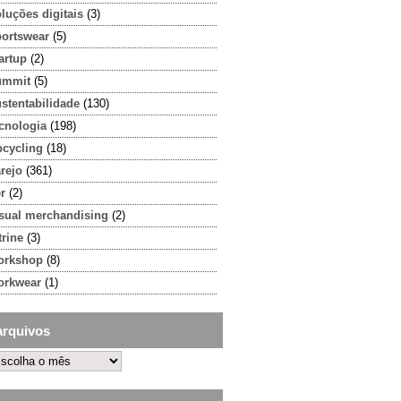
luções digitais
(3)
portswear
(5)
artup
(2)
ummit
(5)
stentabilidade
(130)
cnologia
(198)
pcycling
(18)
rejo
(361)
r
(2)
isual merchandising
(2)
trine
(3)
orkshop
(8)
orkwear
(1)
arquivos