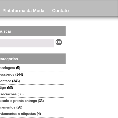
Plataforma da Moda
Contato
buscar
categorias
tecelagem
(5)
cessórios
(144)
contece
(346)
tigo
(50)
ssociações
(33)
acado e pronta entrega
(33)
viamentos
(28)
aviamentos e etiquetas
(4)