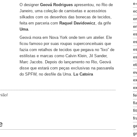
e
O designer
Geová Rodrigues
apresentou, no Rio de
Janeiro, uma coleção de camisetas e acessórios
e
silkados com os desenhos das bonecas de tecidos,
e
feita em parceria com
Raquel Davidowicz
, da grife
e
Uma
.
e
Geová mora em Nova York onde tem um atelier. Ele
e
ficou famoso por suas roupas superconceituais que
es
fazia com retalhos de tecidos que pegava no “lixo” de
estilistas e marcas como Calvin Klein, Jil Sander,
es
Marc Jacobs. Depois do lançamento no Rio, Geová
e
disse que estará com peças exclusivas na passarela
e
do SPFW, no desfile da Uma.
Lu Catoira
e
e
nião!
fe
fi
fi
fr
e
g
gr