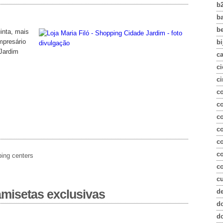
b
b
b
inta, mais
mpresário
bi
 Jardim
c
ci
ci
c
co
c
c
c
!
c
ing centers
co
c
misetas exclusivas
d
d
d