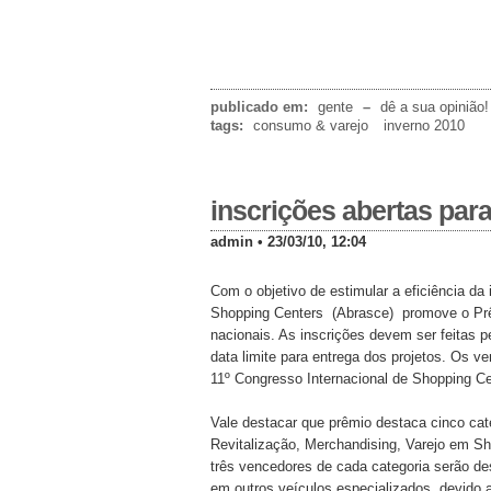
publicado em:
gente
–
dê a sua opinião!
tags:
consumo & varejo
inverno 2010
inscrições abertas par
admin • 23/03/10, 12:04
Com o objetivo de estimular a eficiência da 
Shopping Centers
(Abrasce)
promove o Prê
nacionais. As inscrições devem ser feitas 
data limite para entrega dos projetos. Os 
11º Congresso Internacional de Shopping C
Vale destacar que prêmio destaca cinco ca
Revitalização, Merchandising, Varejo em S
três vencedores de cada categoria serão de
em outros veículos especializados, devido