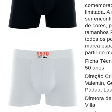
comemoraç
limitada. 
ser encont
de cores, p
tamanhos 
todos os p
marca espa
partir do 
Ficha Téc
50 anos:
Direção Cri
Valentin, G
Pádua, Lau
Diretora de
Villa