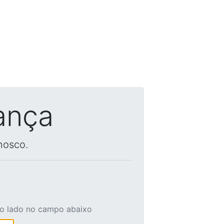
ança
nosco.
ao lado no campo abaixo