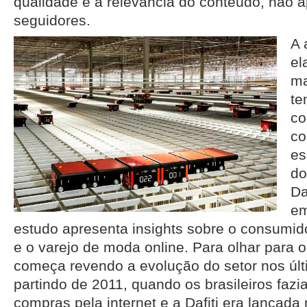
qualidade e a relevância do conteúdo, não 
seguidores.
A 
el
ma
te
co
co
es
do
Da
em
estudo apresenta insights sobre o consumid
e o varejo de moda online. Para olhar para o 
começa revendo a evolução do setor nos últ
partindo de 2011, quando os brasileiros faz
compras pela internet e a Dafiti era lançada