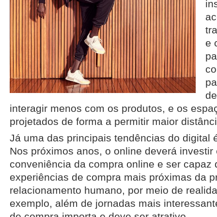
in
ac
tr
e 
pa
co
pa
de
interagir menos com os produtos, e os esp
projetados de forma a permitir maior distânci
Já uma das principais tendências do digital é
Nos próximos anos, o online deverá investir
conveniência da compra online e ser capaz 
experiências de compra mais próximas da pr
relacionamento humano, por meio de realid
exemplo, além de jornadas mais interessant
de compra importa e deve ser atrativo.