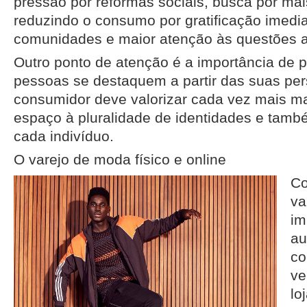
pressão por reformas sociais, busca por ma
reduzindo o consumo por gratificação imedia
comunidades e maior atenção às questões a
Outro ponto de atenção é a importância de p
pessoas se destaquem a partir das suas per
consumidor deve valorizar cada vez mais m
espaço à pluralidade de identidades e tamb
cada indivíduo.
O varejo de moda físico e online
Co
va
im
au
co
ve
lo