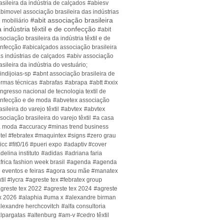
asileira da indústria de calçados
#abiesv
bimovel associação brasileira das indústrias
#abit associação brasileira
 mobiliário
 indùstria têxtil e de confecção
#abit
sociação brasileira da indùstria têxtil e de
nfecção #abicalçados associação brasileira
s indústrias de calçados
#abiv associação
asileira da indústria do vestuário;
indijoias-sp
#abnt associação brasileira de
rmas técnicas
#abrafas
#abrapa
#abtt #xxix
ngresso nacional de tecnologia textil de
nfecção e de moda
#abvetex associação
asileira do varejo têxtil
#abvtex
#abvtex
sociação brasileira do varejo têxtil
#a casa
a moda
#accuracy #minas trend business
tel #febratex #maquintex #signs #zero grau
icc #fit0/16 #pueri expo
#adaptiv #cover
delina instituto
#adidas
#adriana faria
frica fashion week brasil
#agenda
#agenda
 eventos e feiras
#agora sou mãe #manatex
xtil #lycra
#agreste tex #febratex group
greste tex 2022
#agreste tex 2024
#agreste
x 2026
#alaphia #uma x
#alexandre birman
lexandre herchcovitch
#alfa consultoria
lpargatas
#altenburg
#am-v #cedro têxtil