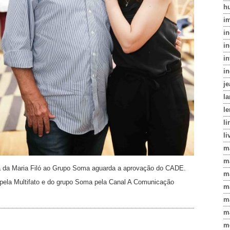
h
i
i
in
in
i
j
l
le
li
li
m
m
a da Maria Filó ao Grupo Soma aguarda a aprovação do CADE.
m
pela Multifato e do grupo Soma pela Canal A Comunicação
m
m
m
!
m