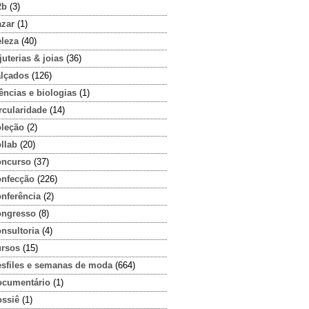
2b
(3)
azar
(1)
eleza
(40)
juterias & joias
(36)
alçados
(126)
ências e biologias
(1)
rcularidade
(14)
oleção
(2)
llab
(20)
oncurso
(37)
onfecção
(226)
onferência
(2)
ongresso
(8)
nsultoria
(4)
ursos
(15)
esfiles e semanas de moda
(664)
ocumentário
(1)
ossiê
(1)