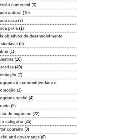
issão comercial
(3)
oda autoral
(10)
oda casa
(7)
oda praia
(1)
ds objetivos de desenvolvimento
stentável
(8)
line
(1)
lestras
(10)
rcerias
(40)
remiação
(7)
rograma de competitividade e
romoção
(1)
rograma social
(4)
ojeto
(2)
alão de negócios
(22)
em categoria
(25)
tor coureiro
(3)
ocial and governance
(6)