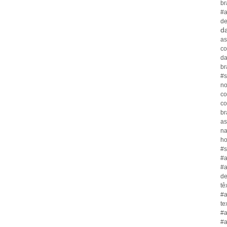
br
#a
de
da
as
co
da
br
#s
no
co
co
br
as
n
ho
#s
#a
#a
de
tê
#a
te
#a
#a