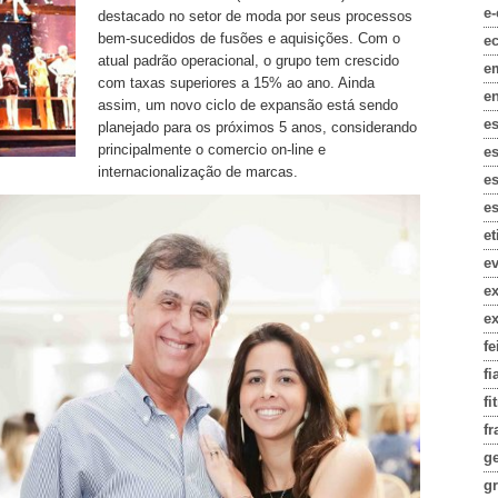
e
destacado no setor de moda por seus processos
bem-sucedidos de fusões e aquisições. Com o
e
atual padrão operacional, o grupo tem crescido
e
com taxas superiores a 15% ao ano. Ainda
e
assim, um novo ciclo de expansão está sendo
e
planejado para os próximos 5 anos, considerando
principalmente o comercio on-line e
e
internacionalização de marcas.
es
es
e
e
e
e
fe
fi
fi
fr
g
gr