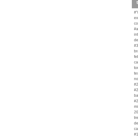
#"
ex
co
#a
in
de
#3
br
fe
ca
to
te
no
#2
#2
ba
#2
mi
20
tr
de
ca
#1