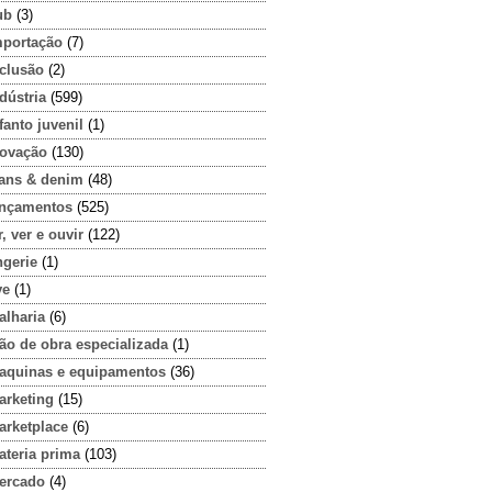
ub
(3)
mportação
(7)
nclusão
(2)
dústria
(599)
fanto juvenil
(1)
novação
(130)
eans & denim
(48)
ançamentos
(525)
r, ver e ouvir
(122)
ngerie
(1)
ve
(1)
alharia
(6)
ão de obra especializada
(1)
aquinas e equipamentos
(36)
arketing
(15)
arketplace
(6)
ateria prima
(103)
ercado
(4)