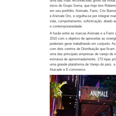
uma das mais reconhecidas grifes da moda f
inicio do Grupo Soma, que hoje tem Rober
em seu portfólio: Animale, Farm, Cris Barro
e Animale Oro, e orgulha-se por integrar ma
vida, comportamento, sofisticação, aliado a
e contemporaneidade.
A fusão entre as marcas Animale e a Farm 
2010 com o objetivo de aproveitar as siner
poderiam gerar trabalhando em conjunto. As
com dois centros de Distribuição que fica
uma das principais empresas de varejo de 
estrutura de aproximadamente, 173 lojas próp
uma grande plataforma de Varejo do país, 
Atacado e E-commerce.