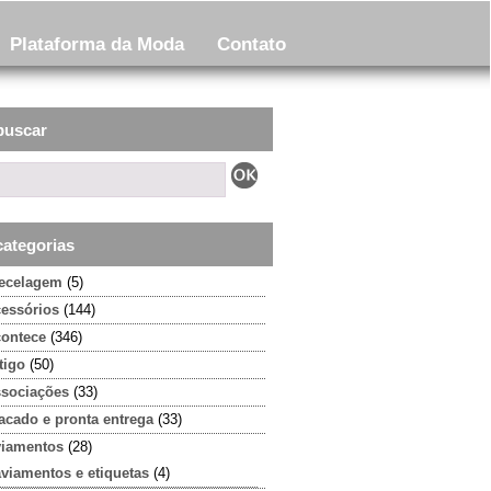
Plataforma da Moda
Contato
buscar
categorias
tecelagem
(5)
cessórios
(144)
contece
(346)
tigo
(50)
ssociações
(33)
acado e pronta entrega
(33)
viamentos
(28)
aviamentos e etiquetas
(4)