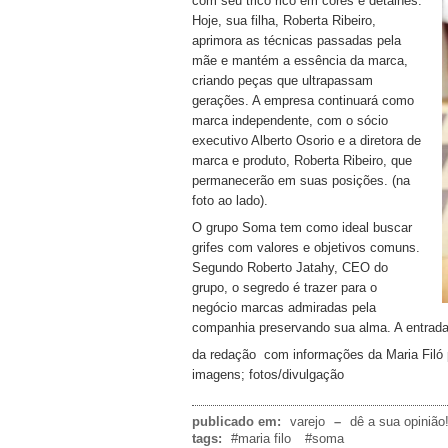
com seu tricô rico em cores e detalhes.
Hoje, sua filha, Roberta Ribeiro,
aprimora as técnicas passadas pela
mãe e mantém a essência da marca,
criando peças que ultrapassam
gerações. A empresa continuará como
marca independente, com o sócio
executivo Alberto Osorio e a diretora de
marca e produto, Roberta Ribeiro, que
permanecerão em suas posições. (na
foto ao lado).
O grupo Soma tem como ideal buscar
grifes com valores e objetivos comuns.
Segundo Roberto Jatahy, CEO do
grupo, o segredo é trazer para o
negócio marcas admiradas pela
companhia preservando sua alma. A entrad
da redação com informações da Maria Filó 
imagens; fotos/divulgação
publicado em:
varejo
–
dê a sua opinião
tags:
#maria filo
#soma