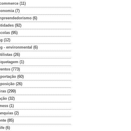
-commerce
(11)
conomia
(7)
mpreendedorismo
(6)
ntidades
(92)
scolas
(95)
sg
(12)
g - environmental
(6)
tilistas
(26)
tiquetagem
(1)
ventos
(773)
xportação
(60)
xposição
(26)
iras
(299)
ação
(32)
tness
(1)
anquias
(2)
ente
(85)
ife
(6)