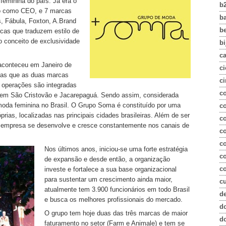
eminina do país. Já era o
b
to como CEO, e 7 marcas
b
s, Fábula, Foxton, A.Brand
b
rcas que traduzem estilo de
o conceito de exclusividade
bi
c
aconteceu em Janeiro de
ci
gias que as duas marcas
ci
 operações são integradas
c
m em São Cristovão e Jacarepaguá. Sendo assim, considerada
moda feminina no Brasil. O Grupo Soma é constituído por uma
co
rias, localizadas nas principais cidades brasileiras. Além de ser
c
a empresa se desenvolve e cresce constantemente nos canais de
c
c
Nos últimos anos, iniciou-se uma forte estratégia
c
de expansão e desde então, a organização
co
investe e fortalece a sua base organizacional
para sustentar um crescimento ainda maior,
c
atualmente tem 3.900 funcionários em todo Brasil
d
e busca os melhores profissionais do mercado.
d
O grupo tem hoje duas das três marcas de maior
d
faturamento no setor (Farm e Animale) e tem se