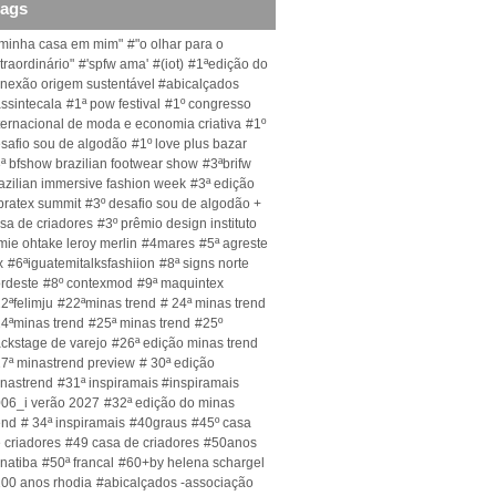
tags
minha casa em mim"
#"o olhar para o
traordinário"
#'spfw ama'
#(iot)
#1ªedição do
nexão origem sustentável #abicalçados
ssintecala
#1ª pow festival
#1º congresso
ternacional de moda e economia criativa
#1º
safio sou de algodão
#1º love plus bazar
ª bfshow brazilian footwear show
#3ªbrifw
azilian immersive fashion week
#3ª edição
bratex summit
#3º desafio sou de algodão +
sa de criadores
#3º prêmio design instituto
mie ohtake leroy merlin
#4mares
#5ª agreste
x
#6ªiguatemitalksfashiion
#8ª signs norte
rdeste
#8º contexmod
#9ª maquintex
2ªfelimju
#22ªminas trend
# 24ª minas trend
4ªminas trend
#25ª minas trend
#25º
ckstage de varejo
#26ª edição minas trend
7ª minastrend preview
# 30ª edição
nastrend
#31ª inspiramais #inspiramais
06_i verão 2027
#32ª edição do minas
end
# 34ª inspiramais
#40graus
#45º casa
 criadores
#49 casa de criadores
#50anos
natiba
#50ª francal
#60+by helena schargel
00 anos rhodia
#abicalçados -associação