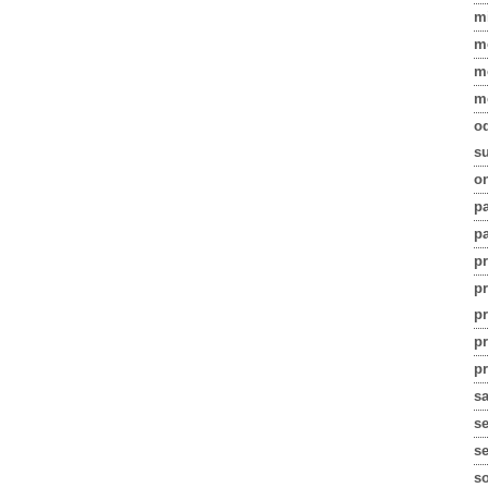
m
m
m
m
o
su
on
pa
pa
p
p
p
p
pr
s
s
se
s