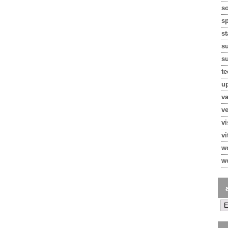
so
s
st
s
su
te
u
va
ve
v
vi
w
w