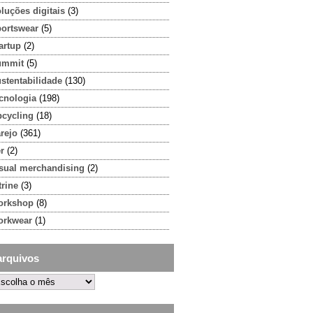
luções digitais
(3)
portswear
(5)
artup
(2)
ummit
(5)
stentabilidade
(130)
cnologia
(198)
pcycling
(18)
rejo
(361)
r
(2)
isual merchandising
(2)
trine
(3)
orkshop
(8)
orkwear
(1)
arquivos