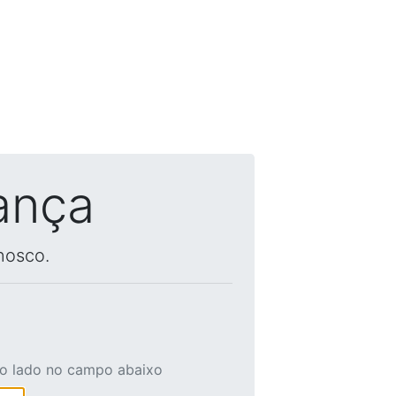
ança
nosco.
ao lado no campo abaixo