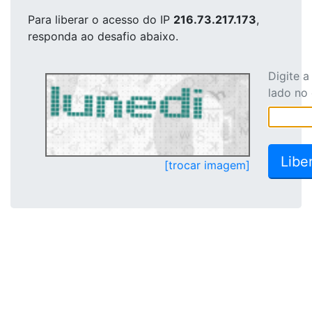
Para liberar o acesso
do IP
216.73.217.173
,
responda ao desafio abaixo.
Digite 
lado no
[trocar imagem]