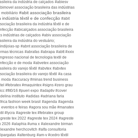
asileira da indústria de calçados
#abiesv
bimovel associação brasileira das indústrias
#abit associação brasileira
 mobiliário
 indùstria têxtil e de confecção
#abit
sociação brasileira da indùstria têxtil e de
nfecção #abicalçados associação brasileira
s indústrias de calçados
#abiv associação
asileira da indústria do vestuário;
indijoias-sp
#abnt associação brasileira de
rmas técnicas
#abrafas
#abrapa
#abtt #xxix
ngresso nacional de tecnologia textil de
nfecção e de moda
#abvetex associação
asileira do varejo têxtil
#abvtex
#abvtex
sociação brasileira do varejo têxtil
#a casa
a moda
#accuracy #minas trend business
tel #febratex #maquintex #signs #zero grau
icc #fit0/16 #pueri expo
#adaptiv #cover
delina instituto
#adidas
#adriana faria
frica fashion week brasil
#agenda
#agenda
 eventos e feiras
#agora sou mãe #manatex
xtil #lycra
#agreste tex #febratex group
greste tex 2022
#agreste tex 2024
#agreste
x 2026
#alaphia #uma x
#alexandre birman
lexandre herchcovitch
#alfa consultoria
lpargatas
#altenburg
#am-v #cedro têxtil