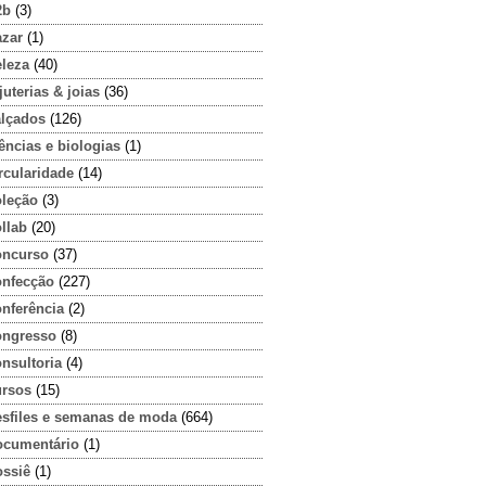
2b
(3)
azar
(1)
eleza
(40)
juterias & joias
(36)
alçados
(126)
ências e biologias
(1)
rcularidade
(14)
oleção
(3)
llab
(20)
oncurso
(37)
onfecção
(227)
onferência
(2)
ongresso
(8)
nsultoria
(4)
ursos
(15)
esfiles e semanas de moda
(664)
ocumentário
(1)
ossiê
(1)