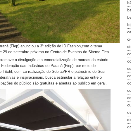
b
b
b
bi
c
ci
araná (Fiep) anunciou a 3ª edição do ID Fashion,com o tema
ci
8 e 29 de setembro próximo no Centro de Eventos do Sitema Fiep.
c
romove a divulgação e a comercialização de marcas do estado
co
 Federação das Indústrias do Paraná (Fiep), por meio do
c
 e Têxtil, com co-realização do Sebrae/PR e patrocínio do Sesi
c
erativas e inspiracionais, busca estimular a relação entre o
c
ipações do público são gratuitas e abertas ao público em geral.
c
co
c
d
d
d