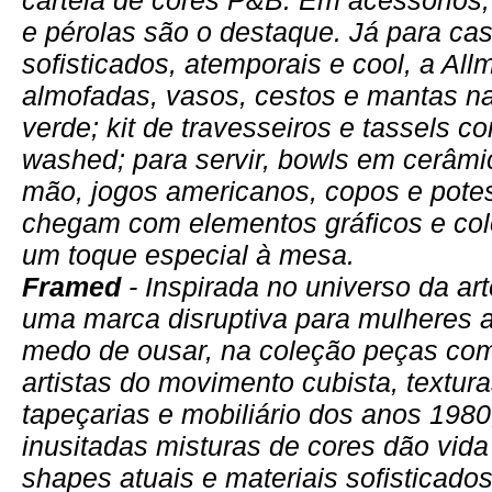
cartela de cores P&B. Em acessórios
e pérolas são o destaque. Já para ca
sofisticados, atemporais e cool, a All
almofadas, vasos, cestos e mantas na
verde; kit de travesseiros e tassels
washed; para servir, bowls em cerâmi
mão, jogos americanos, copos e pote
chegam com elementos gráficos e col
um toque especial à mesa.
Framed
- Inspirada no universo da ar
uma marca disruptiva para mulheres 
medo de ousar, na coleção peças com
artistas do movimento cubista, textur
tapeçarias e mobiliário dos anos 1980
inusitadas misturas de cores dão vid
shapes atuais e materiais sofisticado