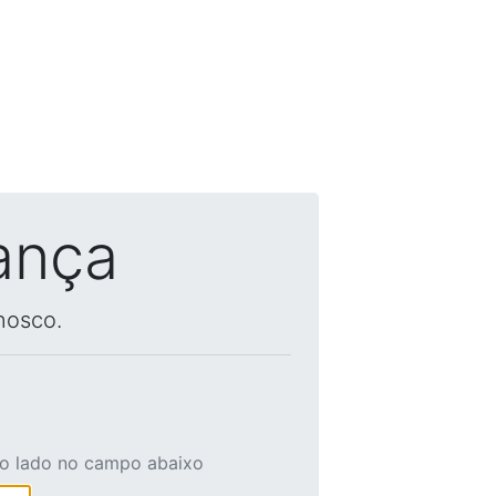
ança
nosco.
ao lado no campo abaixo