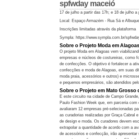
spfwday maceió
17 de julho a partir das 17h; e 18 de julho a 
Local: Espaço Armazém - Rua Sá e Albuque
Inscrições limitadas através da plataforma
Sympla: https://www.sympla.com.br/spfwd
Sobre o Projeto Moda em Alagoa
O projeto Moda em Alagoas vem viabilizand
empresas e núcleos de costureiras, como fo
de confecções. O objetivo é fortalecer a at
confecções e moda de Alagoas, em suas dife
moda praia, acessórios e outros) e micross
e pequenos empresários, são atendidos pel
Sobre o Projeto em Mato Grosso 
E este circuito na cidade de Campo Grande
Paulo Fashion Week que, em parceria com o
avaliaram 12 empresas pré-selecionadas p
as curadorias realizadas por Graça Cabral 
de design e moda. Os curadores devem esco
extrapolar a quantidade de acordo com a av
de acessórios e confecção, irão apresenta