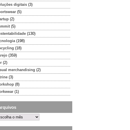
luções digitais
(3)
portswear
(5)
artup
(2)
ummit
(5)
stentabilidade
(130)
cnologia
(198)
pcycling
(18)
rejo
(359)
r
(2)
isual merchandising
(2)
trine
(3)
orkshop
(8)
orkwear
(1)
arquivos