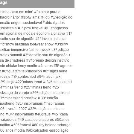
tags
minha casa em mim"
#"o olhar para o
traordinário"
#'spfw ama'
#(iot)
#1ªedição do
nexão origem sustentável #abicalçados
ssintecala
#1ª pow festival
#1º congresso
ternacional de moda e economia criativa
#1º
safio sou de algodão
#1º love plus bazar
ª bfshow brazilian footwear show
#3ªbrifw
azilian immersive fashion week
#3ª edição
bratex summit
#3º desafio sou de algodão +
sa de criadores
#3º prêmio design instituto
mie ohtake leroy merlin
#4mares
#5ª agreste
x
#6ªiguatemitalksfashiion
#8ª signs norte
rdeste
#8º contexmod
#9ª maquintex
2ªfelimju
#22ªminas trend
# 24ª minas trend
4ªminas trend
#25ª minas trend
#25º
ckstage de varejo
#26ª edição minas trend
7ª minastrend preview
# 30ª edição
nastrend
#31ª inspiramais #inspiramais
06_i verão 2027
#32ª edição do minas
end
# 34ª inspiramais
#40graus
#45º casa
 criadores
#49 casa de criadores
#50anos
natiba
#50ª francal
#60+by helena schargel
00 anos rhodia
#abicalçados -associação