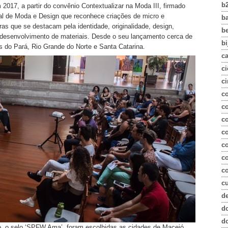
b
2017, a partir do convênio Contextualizar na Moda III, firmado
al de Moda e Design que reconhece criações de micro e
b
as que se destacam pela identidade, originalidade, design,
b
e desenvolvimento de materiais. Desde o seu lançamento cerca de
bi
 do Pará, Rio Grande do Norte e Santa Catarina.
c
ci
ci
c
co
c
c
c
c
co
c
d
d
d
to, o selo ‘SPFW Ama’ foram escolhidas as cidades de Maceió