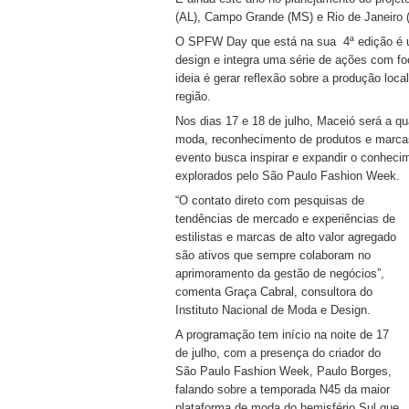
(AL), Campo Grande (MS) e Rio de Janeiro
O SPFW Day que está na sua 4ª edição é 
design e integra uma série de ações com fo
ideia é gerar reflexão sobre a produção loca
região.
Nos dias 17 e 18 de julho, Maceió será a 
moda, reconhecimento de produtos e marcas
evento busca inspirar e expandir o conheci
explorados pelo São Paulo Fashion Week.
“O contato direto com pesquisas de
tendências de mercado e experiências de
estilistas e marcas de alto valor agregado
são ativos que sempre colaboram no
aprimoramento da gestão de negócios”,
comenta Graça Cabral, consultora do
Instituto Nacional de Moda e Design.
A programação tem início na noite de 17
de julho, com a presença do criador do
São Paulo Fashion Week, Paulo Borges,
falando sobre a temporada N45 da maior
plataforma de moda do hemisfério Sul que