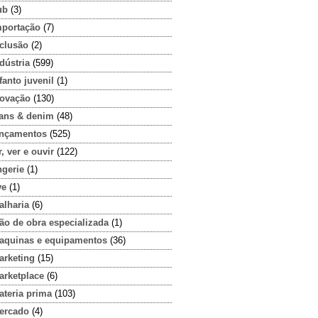
ub
(3)
mportação
(7)
nclusão
(2)
dústria
(599)
fanto juvenil
(1)
novação
(130)
eans & denim
(48)
ançamentos
(525)
r, ver e ouvir
(122)
ngerie
(1)
ve
(1)
alharia
(6)
ão de obra especializada
(1)
aquinas e equipamentos
(36)
arketing
(15)
arketplace
(6)
ateria prima
(103)
ercado
(4)