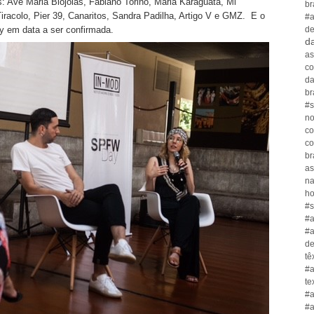
 Ave Maria Biojóias, Fabiano Torino, Maria Karaguata, Mi
br
iracolo, Pier 39, Canaritos, Sandra Padilha, Artigo V e GMZ. E o
#a
de
y em data a ser confirmada.
da
as
co
da
br
#s
no
co
co
br
as
n
ho
#s
#a
#a
de
tê
#a
te
#a
#a