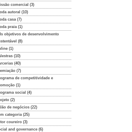
issão comercial
(3)
oda autoral
(10)
oda casa
(7)
oda praia
(1)
ds objetivos de desenvolvimento
stentável
(8)
line
(1)
lestras
(10)
rcerias
(40)
remiação
(7)
rograma de competitividade e
romoção
(1)
rograma social
(4)
ojeto
(2)
alão de negócios
(22)
em categoria
(25)
tor coureiro
(3)
ocial and governance
(6)