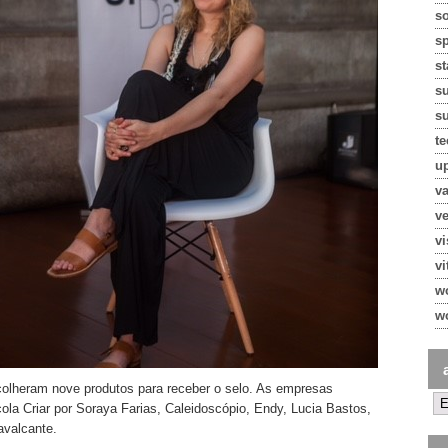
so
s
st
s
su
te
u
va
ve
v
vi
w
w
colheram nove produtos para receber o selo. As empresas
cola Criar por Soraya Farias, Caleidoscópio, Endy, Lucia Bastos,
avalcante.