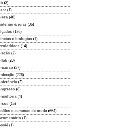
2b
(3)
azar
(1)
eleza
(40)
juterias & joias
(36)
alçados
(126)
ências e biologias
(1)
rcularidade
(14)
oleção
(2)
llab
(20)
oncurso
(37)
onfecção
(226)
onferência
(2)
ongresso
(8)
nsultoria
(4)
ursos
(15)
esfiles e semanas de moda
(664)
ocumentário
(1)
ossiê
(1)