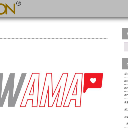
#
a
a
ar
a
at
a