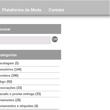
Plataforma da Moda
Contato
buscar
categorias
tecelagem
(5)
cessórios
(144)
contece
(346)
tigo
(50)
ssociações
(33)
acado e pronta entrega
(33)
viamentos
(28)
aviamentos e etiquetas
(4)