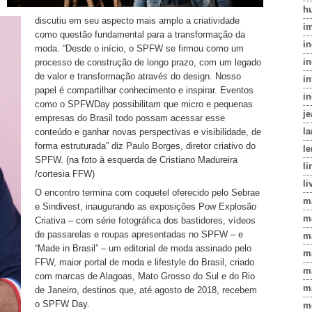
h
discutiu em seu aspecto mais amplo a criatividade
i
como questão fundamental para a transformação da
i
moda. “Desde o início, o SPFW se firmou como um
in
processo de construção de longo prazo, com um legado
de valor e transformação através do design. Nosso
in
papel é compartilhar conhecimento e inspirar. Eventos
i
como o SPFWDay possibilitam que micro e pequenas
j
empresas do Brasil todo possam acessar esse
l
conteúdo e ganhar novas perspectivas e visibilidade, de
forma estruturada” diz Paulo Borges, diretor criativo do
le
SPFW. (na foto à esquerda de Cristiano Madureira
li
/cortesia FFW)
li
O encontro termina com coquetel oferecido pelo Sebrae
m
e Sindivest, inaugurando as exposições Pow Explosão
m
Criativa – com série fotográfica dos bastidores, vídeos
de passarelas e roupas apresentadas no SPFW – e
m
“Made in Brasil” – um editorial de moda assinado pelo
m
FFW, maior portal de moda e lifestyle do Brasil, criado
m
com marcas de Alagoas, Mato Grosso do Sul e do Rio
m
de Janeiro, destinos que, até agosto de 2018, recebem
o SPFW Day.
m