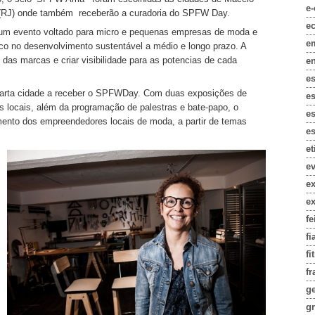
e
 (RJ) onde também receberão a curadoria do SPFW Day.
e
um evento voltado para micro e pequenas empresas de moda e
e
co no desenvolvimento sustentável a médio e longo prazo. A
l das marcas e criar visibilidade para as potencias de cada
e
e
quarta cidade a receber o SPFWDay. Com duas exposições de
e
 locais, além da programação de palestras e bate-papo, o
es
mento dos empreendedores locais de moda, a partir de temas
es
e
e
e
e
fe
fi
fi
fr
g
gr