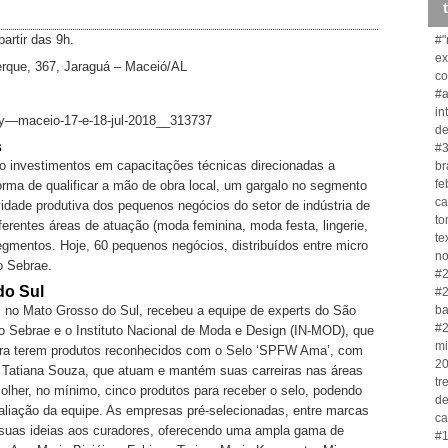
partir das 9h.
#"
ex
rque, 367, Jaraguá – Maceió/AL
co
#a
in
ay—maceio-17-e-18-jul-2018__313737
de
s
#3
o investimentos em capacitações técnicas direcionadas a
br
fe
rma de qualificar a mão de obra local, um gargalo no segmento
ca
ividade produtiva dos pequenos negócios do setor de indústria de
to
rentes áreas de atuação (moda feminina, moda festa, lingerie,
te
egmentos. Hoje, 60 pequenos negócios, distribuídos entre micro
no
o Sebrae.
#2
do Sul
#2
ba
, no Mato Grosso do Sul, recebeu a equipe de experts do São
#2
 Sebrae e o Instituto Nacional de Moda e Design (IN-MOD), que
mi
ara terem produtos reconhecidos com o Selo ‘SPFW Ama’, com
20
e Tatiana Souza, que atuam e mantém suas carreiras nas áreas
tr
lher, no mínimo, cinco produtos para receber o selo, podendo
de
aliação da equipe. As empresas pré-selecionadas, entre marcas
ca
r suas ideias aos curadores, oferecendo uma ampla gama de
#1