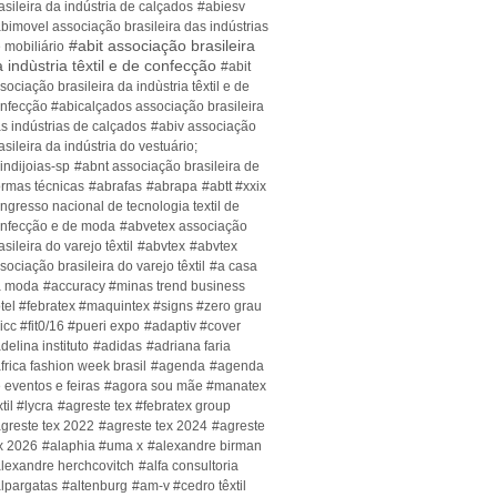
asileira da indústria de calçados
#abiesv
bimovel associação brasileira das indústrias
#abit associação brasileira
 mobiliário
 indùstria têxtil e de confecção
#abit
sociação brasileira da indùstria têxtil e de
nfecção #abicalçados associação brasileira
s indústrias de calçados
#abiv associação
asileira da indústria do vestuário;
indijoias-sp
#abnt associação brasileira de
rmas técnicas
#abrafas
#abrapa
#abtt #xxix
ngresso nacional de tecnologia textil de
nfecção e de moda
#abvetex associação
asileira do varejo têxtil
#abvtex
#abvtex
sociação brasileira do varejo têxtil
#a casa
a moda
#accuracy #minas trend business
tel #febratex #maquintex #signs #zero grau
icc #fit0/16 #pueri expo
#adaptiv #cover
delina instituto
#adidas
#adriana faria
frica fashion week brasil
#agenda
#agenda
 eventos e feiras
#agora sou mãe #manatex
xtil #lycra
#agreste tex #febratex group
greste tex 2022
#agreste tex 2024
#agreste
x 2026
#alaphia #uma x
#alexandre birman
lexandre herchcovitch
#alfa consultoria
lpargatas
#altenburg
#am-v #cedro têxtil