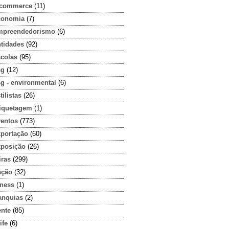
-commerce
(11)
conomia
(7)
mpreendedorismo
(6)
ntidades
(92)
scolas
(95)
sg
(12)
g - environmental
(6)
tilistas
(26)
tiquetagem
(1)
ventos
(773)
xportação
(60)
xposição
(26)
iras
(299)
ação
(32)
tness
(1)
anquias
(2)
ente
(85)
ife
(6)