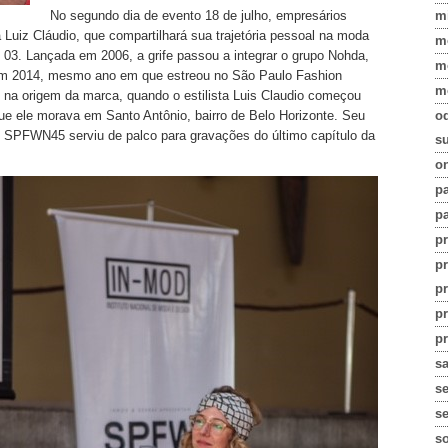
m
No segundo dia de evento 18 de julho, empresários
 Luiz Cláudio, que compartilhará sua trajetória pessoal na moda
m
03. Lançada em 2006, a grife passou a integrar o grupo Nohda,
m
i, em 2014, mesmo ano em que estreou no São Paulo Fashion
m
 na origem da marca, quando o estilista Luis Claudio começou
o
e ele morava em Santo Antônio, bairro de Belo Horizonte. Seu
 SPFWN45 serviu de palco para gravações do último capítulo da
su
on
pa
pa
p
p
p
p
pr
s
s
se
s