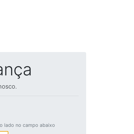
ança
nosco.
ao lado no campo abaixo