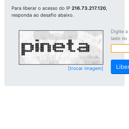
Para liberar o acesso
do IP
216.73.217.120
,
responda ao desafio abaixo.
Digite 
lado no
[trocar imagem]