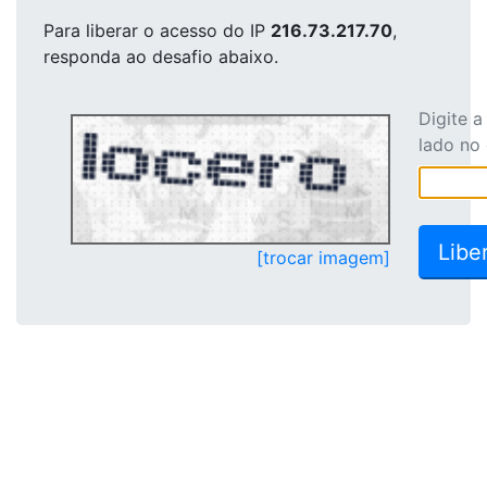
Para liberar o acesso
do IP
216.73.217.70
,
responda ao desafio abaixo.
Digite 
lado no
[trocar imagem]