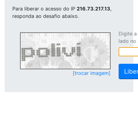
Para liberar o acesso
do IP
216.73.217.13
,
responda ao desafio abaixo.
Digite 
lado no
[trocar imagem]