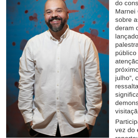
do cons
Marnei 
sobre a
deram o
lançado
palestr
públic
atenção
próxim
julho”, 
ressal
signifi
demonst
visitaçã
Partici
vez do 