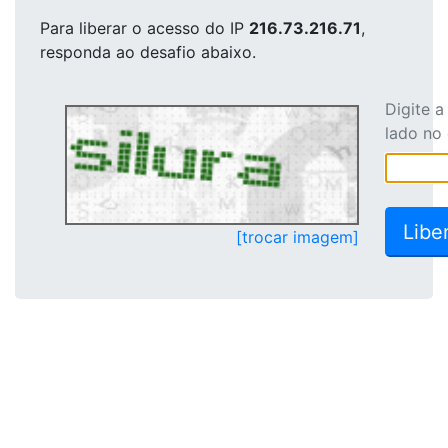
Para liberar o acesso
do IP
216.73.216.71
,
responda ao desafio abaixo.
Digite 
lado no
[trocar imagem]