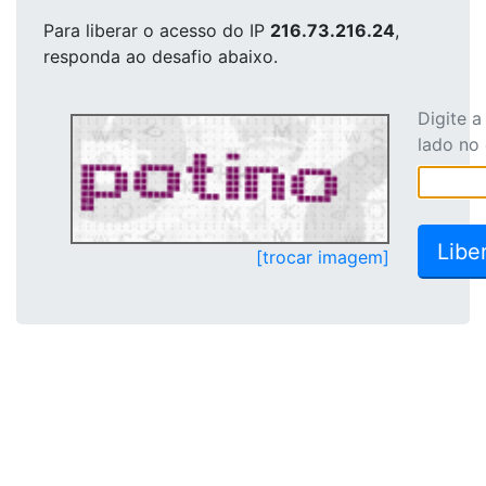
Para liberar o acesso
do IP
216.73.216.24
,
responda ao desafio abaixo.
Digite 
lado no
[trocar imagem]