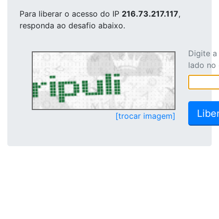
Para liberar o acesso
do IP
216.73.217.117
,
responda ao desafio abaixo.
Digite 
lado no
[trocar imagem]