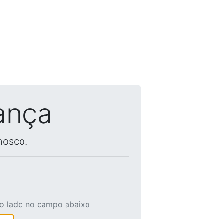
ança
nosco.
ao lado no campo abaixo