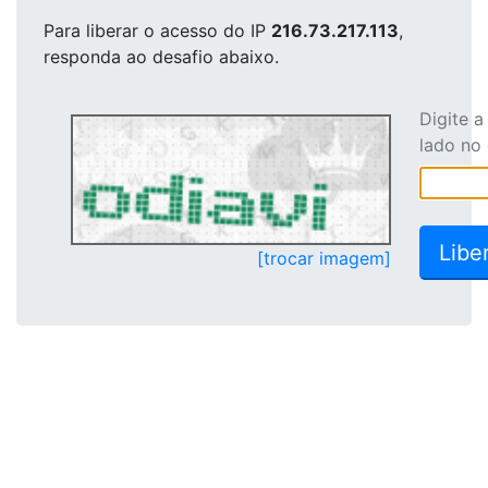
Para liberar o acesso
do IP
216.73.217.113
,
responda ao desafio abaixo.
Digite 
lado no
[trocar imagem]