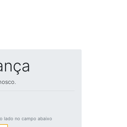
ança
nosco.
ao lado no campo abaixo