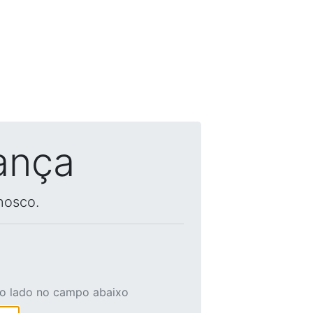
ança
nosco.
ao lado no campo abaixo