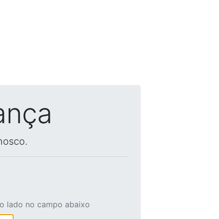
ança
nosco.
ao lado no campo abaixo