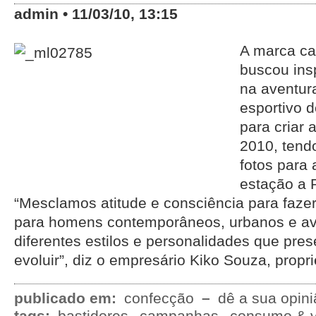
admin • 11/03/10, 13:15
A marca ca
buscou ins
na aventur
esportivo d
para criar 
2010, tend
fotos para
estação a 
“Mesclamos atitude e consciência para faze
para homens contemporâneos, urbanos e ave
diferentes estilos e personalidades que pre
evoluir”, diz o empresário Kiko Souza, proprie
publicado em:
confecção
–
dê a sua opini
tags:
bastidores
campanhas
consumo & v