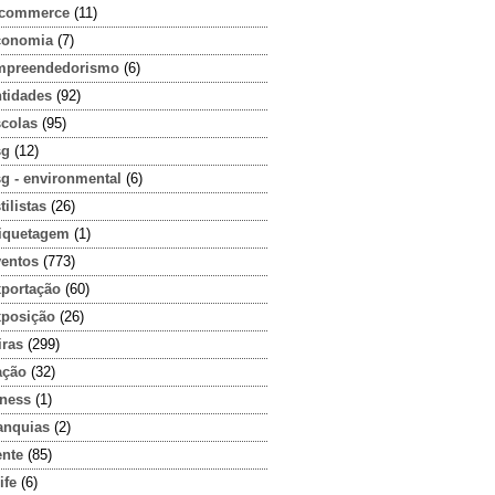
-commerce
(11)
conomia
(7)
mpreendedorismo
(6)
ntidades
(92)
scolas
(95)
sg
(12)
g - environmental
(6)
tilistas
(26)
tiquetagem
(1)
ventos
(773)
xportação
(60)
xposição
(26)
iras
(299)
ação
(32)
tness
(1)
anquias
(2)
ente
(85)
ife
(6)