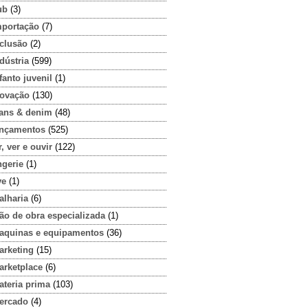
ub
(3)
mportação
(7)
nclusão
(2)
dústria
(599)
fanto juvenil
(1)
novação
(130)
eans & denim
(48)
ançamentos
(525)
r, ver e ouvir
(122)
ngerie
(1)
ve
(1)
alharia
(6)
ão de obra especializada
(1)
aquinas e equipamentos
(36)
arketing
(15)
arketplace
(6)
ateria prima
(103)
ercado
(4)