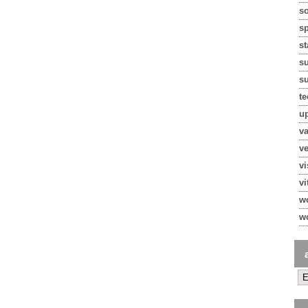
so
s
st
s
su
te
u
va
ve
v
vi
w
w