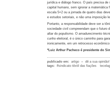
jurídica e diálogo franco. O país precisa d
capital humano, sem ignorar a matemática fi
escala 5×2 ou a jornada de quatro dias de
e estudos setoriais, e não uma imposição le
Portanto, a responsabilidade deve ser a tôn
sociedade civil compreendam que o futuro do
altar do populismo. O amadurecimento técn
cunho eleitoral, é o único caminho para gar
ironicamente, em um retrocesso econômico 
*Luiz Arthur Pacheco é presidente do Sin
publicado em:
artigo
–
dê a sua opinião!
tags:
#sindicato têxtil das fiações
tecela