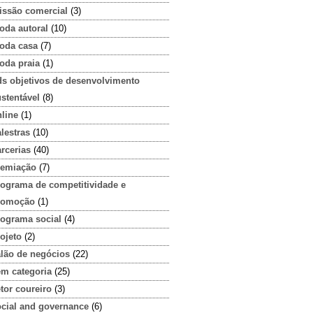
issão comercial
(3)
oda autoral
(10)
oda casa
(7)
oda praia
(1)
ds objetivos de desenvolvimento
stentável
(8)
line
(1)
lestras
(10)
rcerias
(40)
remiação
(7)
rograma de competitividade e
romoção
(1)
rograma social
(4)
ojeto
(2)
alão de negócios
(22)
em categoria
(25)
tor coureiro
(3)
ocial and governance
(6)