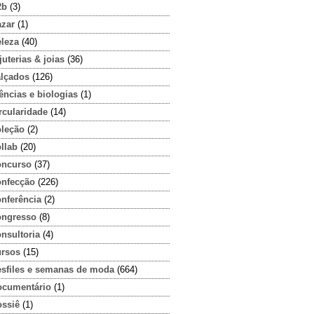
2b
(3)
azar
(1)
eleza
(40)
juterias & joias
(36)
alçados
(126)
ências e biologias
(1)
rcularidade
(14)
oleção
(2)
llab
(20)
oncurso
(37)
onfecção
(226)
onferência
(2)
ongresso
(8)
nsultoria
(4)
ursos
(15)
esfiles e semanas de moda
(664)
ocumentário
(1)
ossiê
(1)