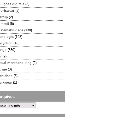
luções digitais
(3)
portswear
(5)
artup
(2)
ummit
(5)
stentabilidade
(130)
cnologia
(198)
pcycling
(18)
rejo
(359)
r
(2)
isual merchandising
(2)
trine
(3)
orkshop
(8)
orkwear
(1)
arquivos