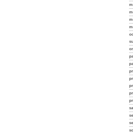
m
m
m
m
o
su
on
pa
pa
p
p
p
p
pr
s
s
se
s