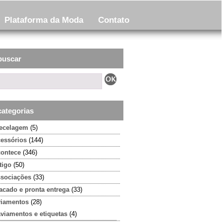
Plataforma da Moda
Contato
buscar
categorias
tecelagem
(5)
cessórios
(144)
contece
(346)
tigo
(50)
ssociações
(33)
acado e pronta entrega
(33)
viamentos
(28)
aviamentos e etiquetas
(4)