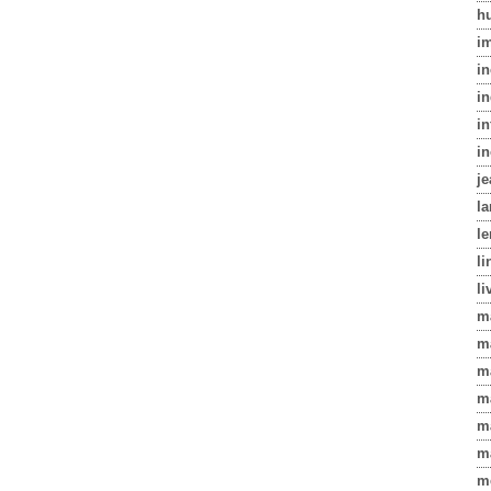
h
i
i
in
in
i
j
l
le
li
li
m
m
m
m
m
m
m