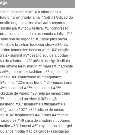
tags
minha casa em mim"
#"o olhar para o
traordinário"
#'spfw ama'
#(iot)
#1ªedição do
nexão origem sustentável #abicalçados
ssintecala
#1ª pow festival
#1º congresso
ternacional de moda e economia criativa
#1º
safio sou de algodão
#1º love plus bazar
ª bfshow brazilian footwear show
#3ªbrifw
azilian immersive fashion week
#3ª edição
bratex summit
#3º desafio sou de algodão +
sa de criadores
#3º prêmio design instituto
mie ohtake leroy merlin
#4mares
#5ª agreste
x
#6ªiguatemitalksfashiion
#8ª signs norte
rdeste
#8º contexmod
#9ª maquintex
2ªfelimju
#22ªminas trend
# 24ª minas trend
4ªminas trend
#25ª minas trend
#25º
ckstage de varejo
#26ª edição minas trend
7ª minastrend preview
# 30ª edição
nastrend
#31ª inspiramais #inspiramais
06_i verão 2027
#32ª edição do minas
end
# 34ª inspiramais
#40graus
#45º casa
 criadores
#49 casa de criadores
#50anos
natiba
#50ª francal
#60+by helena schargel
00 anos rhodia
#abicalçados -associação