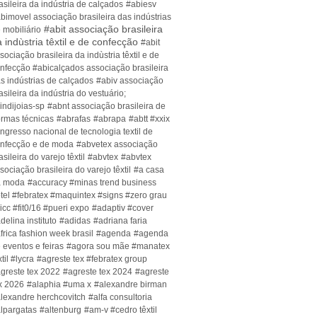
asileira da indústria de calçados
#abiesv
bimovel associação brasileira das indústrias
#abit associação brasileira
 mobiliário
 indùstria têxtil e de confecção
#abit
sociação brasileira da indùstria têxtil e de
nfecção #abicalçados associação brasileira
s indústrias de calçados
#abiv associação
asileira da indústria do vestuário;
indijoias-sp
#abnt associação brasileira de
rmas técnicas
#abrafas
#abrapa
#abtt #xxix
ngresso nacional de tecnologia textil de
nfecção e de moda
#abvetex associação
asileira do varejo têxtil
#abvtex
#abvtex
sociação brasileira do varejo têxtil
#a casa
a moda
#accuracy #minas trend business
tel #febratex #maquintex #signs #zero grau
icc #fit0/16 #pueri expo
#adaptiv #cover
delina instituto
#adidas
#adriana faria
frica fashion week brasil
#agenda
#agenda
 eventos e feiras
#agora sou mãe #manatex
xtil #lycra
#agreste tex #febratex group
greste tex 2022
#agreste tex 2024
#agreste
x 2026
#alaphia #uma x
#alexandre birman
lexandre herchcovitch
#alfa consultoria
lpargatas
#altenburg
#am-v #cedro têxtil