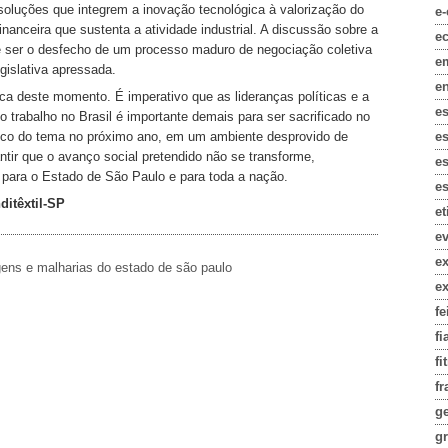
e soluções que integrem a inovação tecnológica à valorização do
e
nanceira que sustenta a atividade industrial. A discussão sobre a
e
ve ser o desfecho de um processo maduro de negociação coletiva
e
gislativa apressada.
e
ica deste momento. É imperativo que as lideranças políticas e a
e
 trabalho no Brasil é importante demais para ser sacrificado no
e
ico do tema no próximo ano, em um ambiente desprovido de
antir que o avanço social pretendido não se transforme,
es
para o Estado de São Paulo e para toda a nação.
es
ditêxtil-SP
e
e
e
gens e malharias do estado de são paulo
e
fe
fi
fi
fr
g
gr