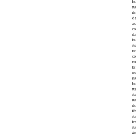
br
#a
de
da
as
co
da
br
#s
no
co
co
br
as
n
ho
#s
#a
#a
de
tê
#a
te
#a
#a