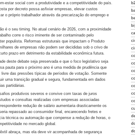
b
m-estar social com a produtividade e a competitividade do país.
sta por decreto possa asfixiar empresas, elevar custos
b
icar o próprio trabalhador através da precarização do emprego e
b
bi
o é o seu timing. No atual cenário de 2026, com a proximidade
c
rabalho corre o risco iminente de ser contaminado pelo
ci
áter populista. Reformas estruturais que impactam o Produto
e milhares de empresas não podem ser decididas sob o crivo de
ci
urto prazo em detrimento da estabilidade econômica futura.
c
de deste debate seja preservada e que o foco legislativo seja
co
ssa pauta para o próximo ano é uma medida de prudência que
c
, livre das pressões típicas de períodos de votação. Somente
c
truir uma transição gradual e segura, fundamentada em dados
as partidárias.
c
c
 desafios produtivos severos e convive com taxas de juros
studos e consultas realizadas com empresas associadas
co
rrespondente redução de salário aumentaria drasticamente os
c
seria repassado ao consumidor final, encarecendo fretes e
d
cia técnica ou automação que compense a redução de horas, o
d
ompetitividade no mercado global.
d
têxtil abraça, mas ela deve vir acompanhada de segurança