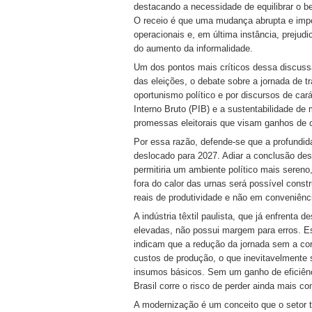
destacando a necessidade de equilibrar o be
O receio é que uma mudança abrupta e impo
operacionais e, em última instância, prejud
do aumento da informalidade.
Um dos pontos mais críticos dessa discussã
das eleições, o debate sobre a jornada de t
oportunismo político e por discursos de car
Interno Bruto (PIB) e a sustentabilidade d
promessas eleitorais que visam ganhos de c
Por essa razão, defende-se que a profundida
deslocado para 2027. Adiar a conclusão de
permitiria um ambiente político mais sereno
fora do calor das urnas será possível cons
reais de produtividade e não em conveniênci
A indústria têxtil paulista, que já enfrenta
elevadas, não possui margem para erros. E
indicam que a redução da jornada sem a co
custos de produção, o que inevitavelmente 
insumos básicos. Sem um ganho de eficiên
Brasil corre o risco de perder ainda mais c
A modernização é um conceito que o setor 