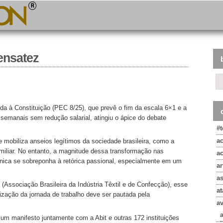
sensatez
a à Constituição (PEC 8/25), que prevê o fim da escala 6×1 e a
emanais sem redução salarial, atingiu o ápice do debate
#
a
 mobiliza anseios legítimos da sociedade brasileira, como a
miliar. No entanto, a magnitude dessa transformação nas
a
écnica se sobreponha à retórica passional, especialmente em um
ar
a
 (Associação Brasileira da Indústria Têxtil e de Confecção), esse
at
ização da jornada de trabalho deve ser pautada pela
a
 um manifesto juntamente com a Abit e outras 172 instituições