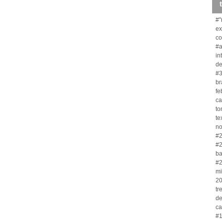
#"
ex
co
#a
in
de
#3
br
fe
ca
to
te
no
#2
#2
ba
#2
mi
20
tr
de
ca
#1