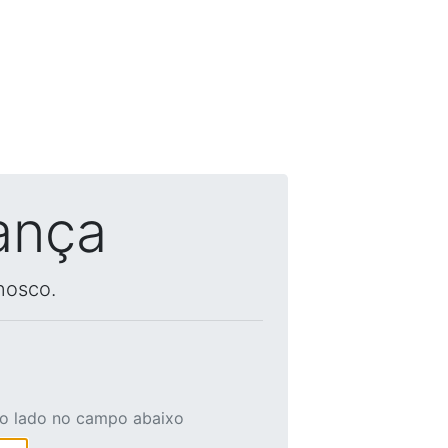
ança
nosco.
ao lado no campo abaixo