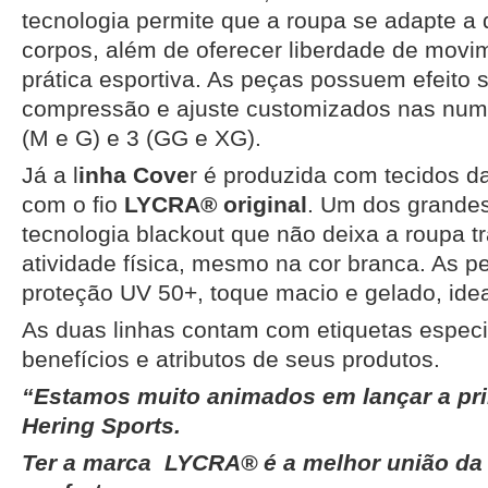
tecnologia permite que a roupa se adapte a d
corpos, além de oferecer liberdade de movi
prática esportiva. As peças possuem efeito 
compressão e ajuste customizados nas nume
(M e G) e 3 (GG e XG).
Já a l
inha Cove
r é produzida com tecidos d
com o fio
LYCRA® original
. Um dos grande
tecnologia blackout que não deixa a roupa t
atividade física, mesmo na cor branca. As 
proteção UV 50+, toque macio e gelado, ideai
As duas linhas contam com etiquetas especi
benefícios e atributos de seus produtos.
“Estamos muito animados em lançar a pri
Hering Sports.
Ter a marca LYCRA® é a melhor união da