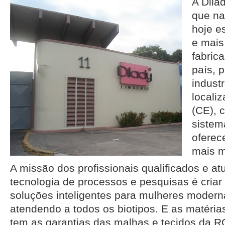
A Dila
que na
hoje e
e mais
fabric
país, 
indust
locali
(CE), 
sistem
oferec
mais m
A missão dos profissionais qualificados e a
tecnologia de processos e pesquisas é cria
soluções inteligentes para mulheres modern
atendendo a todos os biotipos. E as matérias
tem as garantias das malhas e tecidos da 