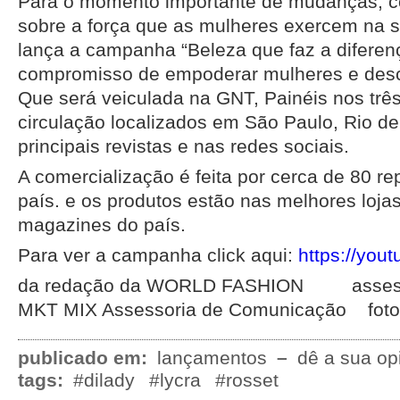
Para o momento importante de mudanças, 
sobre a força que as mulheres exercem na s
lança a campanha “Beleza que faz a diferen
compromisso de empoderar mulheres e desc
Que será veiculada na GNT, Painéis nos trê
circulação localizados em São Paulo, Rio de
principais revistas e nas redes sociais.
A comercialização é feita por cerca de 80 r
país. e os produtos estão nas melhores loja
magazines do país.
Para ver a campanha click aqui:
https://you
da redação da WORLD FASHION assesso
MKT MIX Assessoria de Comunicação fotos
publicado em:
lançamentos
–
dê a sua op
tags:
#dilady
#lycra
#rosset