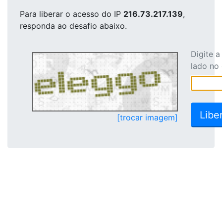
Para liberar o acesso
do IP
216.73.217.139
,
responda ao desafio abaixo.
Digite 
lado no
[trocar imagem]