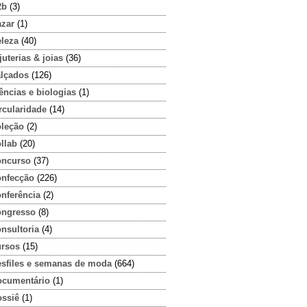
2b
(3)
azar
(1)
eleza
(40)
juterias & joias
(36)
alçados
(126)
ências e biologias
(1)
rcularidade
(14)
oleção
(2)
llab
(20)
oncurso
(37)
onfecção
(226)
onferência
(2)
ongresso
(8)
nsultoria
(4)
ursos
(15)
esfiles e semanas de moda
(664)
ocumentário
(1)
ossiê
(1)