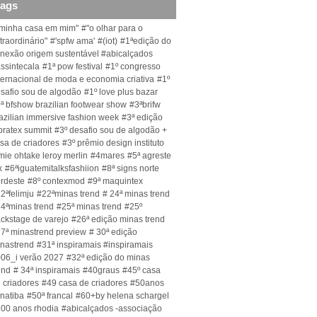
tags
minha casa em mim"
#"o olhar para o
traordinário"
#'spfw ama'
#(iot)
#1ªedição do
nexão origem sustentável #abicalçados
ssintecala
#1ª pow festival
#1º congresso
ternacional de moda e economia criativa
#1º
safio sou de algodão
#1º love plus bazar
ª bfshow brazilian footwear show
#3ªbrifw
azilian immersive fashion week
#3ª edição
bratex summit
#3º desafio sou de algodão +
sa de criadores
#3º prêmio design instituto
mie ohtake leroy merlin
#4mares
#5ª agreste
x
#6ªiguatemitalksfashiion
#8ª signs norte
rdeste
#8º contexmod
#9ª maquintex
2ªfelimju
#22ªminas trend
# 24ª minas trend
4ªminas trend
#25ª minas trend
#25º
ckstage de varejo
#26ª edição minas trend
7ª minastrend preview
# 30ª edição
nastrend
#31ª inspiramais #inspiramais
06_i verão 2027
#32ª edição do minas
end
# 34ª inspiramais
#40graus
#45º casa
 criadores
#49 casa de criadores
#50anos
natiba
#50ª francal
#60+by helena schargel
00 anos rhodia
#abicalçados -associação