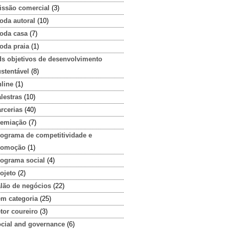
issão comercial
(3)
oda autoral
(10)
oda casa
(7)
oda praia
(1)
ds objetivos de desenvolvimento
stentável
(8)
line
(1)
lestras
(10)
rcerias
(40)
remiação
(7)
rograma de competitividade e
romoção
(1)
rograma social
(4)
ojeto
(2)
alão de negócios
(22)
em categoria
(25)
tor coureiro
(3)
ocial and governance
(6)