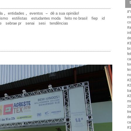
#"
da
,
entidades
,
eventos
–
dê a sua opinião!
ex
ismo
estilistas
estudantes moda
feito no brasil
fiep
id
co
e
sebrae pr
senai
sesi
tendências
#a
in
de
#3
br
fe
ca
to
te
no
#2
#2
ba
#2
mi
20
tr
de
ca
#1