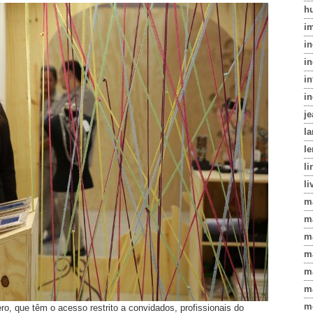
h
i
i
in
in
i
j
l
le
li
li
m
m
m
m
m
m
m
ro, que têm o acesso restrito a convidados, profissionais do