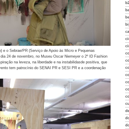
b
b
b
bi
c
ci
ci
p) e o Sebrae/PR (Serviço de Apoio às Micro e Pequenas
c
 dia 24 de novembro, no Museu Oscar Niemeyer o 2º ID Fashion
co
ação na leveza, na liberdade e na instabilidasde positiva, que
c
evento tem patrocínio do SENAI PR e SESI PR e a coordenação
c
c
c
co
c
d
d
d