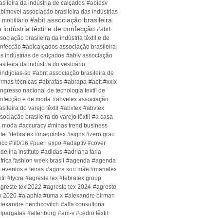
asileira da indústria de calçados
#abiesv
bimovel associação brasileira das indústrias
#abit associação brasileira
 mobiliário
 indùstria têxtil e de confecção
#abit
sociação brasileira da indùstria têxtil e de
nfecção #abicalçados associação brasileira
s indústrias de calçados
#abiv associação
asileira da indústria do vestuário;
indijoias-sp
#abnt associação brasileira de
rmas técnicas
#abrafas
#abrapa
#abtt #xxix
ngresso nacional de tecnologia textil de
nfecção e de moda
#abvetex associação
asileira do varejo têxtil
#abvtex
#abvtex
sociação brasileira do varejo têxtil
#a casa
a moda
#accuracy #minas trend business
tel #febratex #maquintex #signs #zero grau
icc #fit0/16 #pueri expo
#adaptiv #cover
delina instituto
#adidas
#adriana faria
frica fashion week brasil
#agenda
#agenda
 eventos e feiras
#agora sou mãe #manatex
xtil #lycra
#agreste tex #febratex group
greste tex 2022
#agreste tex 2024
#agreste
x 2026
#alaphia #uma x
#alexandre birman
lexandre herchcovitch
#alfa consultoria
lpargatas
#altenburg
#am-v #cedro têxtil