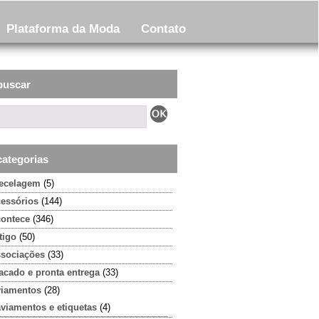
Plataforma da Moda
Contato
buscar
categorias
tecelagem
(5)
cessórios
(144)
contece
(346)
tigo
(50)
ssociações
(33)
acado e pronta entrega
(33)
viamentos
(28)
aviamentos e etiquetas
(4)