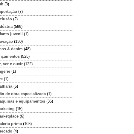
ub
(3)
mportação
(7)
nclusão
(2)
dústria
(599)
fanto juvenil
(1)
novação
(130)
eans & denim
(48)
ançamentos
(525)
r, ver e ouvir
(122)
ngerie
(1)
ve
(1)
alharia
(6)
ão de obra especializada
(1)
aquinas e equipamentos
(36)
arketing
(15)
arketplace
(6)
ateria prima
(103)
ercado
(4)