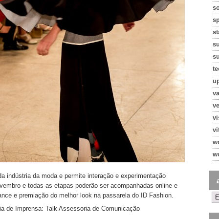
so
s
st
s
su
te
u
va
ve
v
vi
w
w
da indústria da moda e permite interação e experimentação
ovembro e todas as etapas poderão ser acompanhadas online e
ance e premiação do melhor look na passarela do ID Fashion.
ssoria de Imprensa: Talk Assessoria de Comunicação