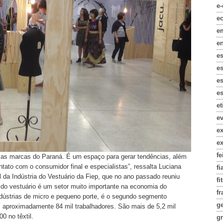
e
e
e
e
e
e
es
es
e
e
e
e
fe
a as marcas do Paraná. É um espaço para gerar tendências, além
tato com o consumidor final e especialistas”, ressalta Luciana
fi
 da Indústria do Vestuário da Fiep, que no ano passado reuniu
fi
 e do vestuário é um setor muito importante na economia do
fr
ústrias de micro e pequeno porte, é o segundo segmento
g
 aproximadamente 84 mil trabalhadores. São mais de 5,2 mil
0 no têxtil.
gr