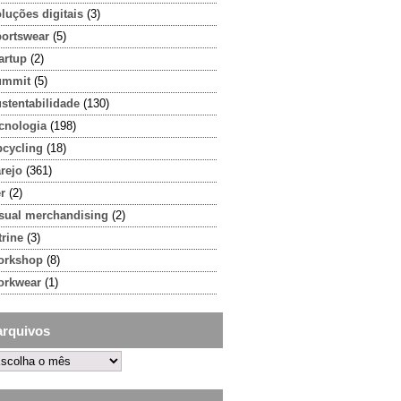
luções digitais
(3)
portswear
(5)
artup
(2)
ummit
(5)
stentabilidade
(130)
cnologia
(198)
pcycling
(18)
rejo
(361)
r
(2)
isual merchandising
(2)
trine
(3)
orkshop
(8)
orkwear
(1)
arquivos