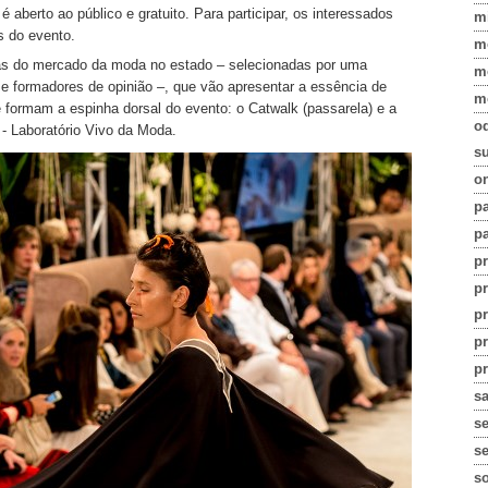
 aberto ao público e gratuito. Para participar, os interessados
m
s do evento.
m
vas do mercado da moda no estado – selecionadas por uma
m
 e formadores de opinião –, que vão apresentar a essência de
m
 formam a espinha dorsal do evento: o Catwalk (passarela) e a
o
 - Laboratório Vivo da Moda.
su
on
pa
pa
p
p
p
p
pr
s
s
se
s