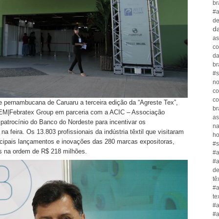
br
#a
de
da
as
co
da
br
#s
no
co
co
de pernambucana de Caruaru a terceira edição da “Agreste Tex”,
br
CEM|Febratex Group em parceria com a ACIC – Associação
as
patrocínio do Banco do Nordeste para incentivar os
n
na feira. Os 13.803 profissionais da indústria têxtil que visitaram
ho
ncipais lançamentos e inovações das 280 marcas expositoras,
#s
os na ordem de R$ 218 milhões.
#a
#a
de
tê
#a
te
#a
#a