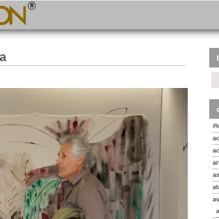
ba
#
a
a
ar
a
at
a