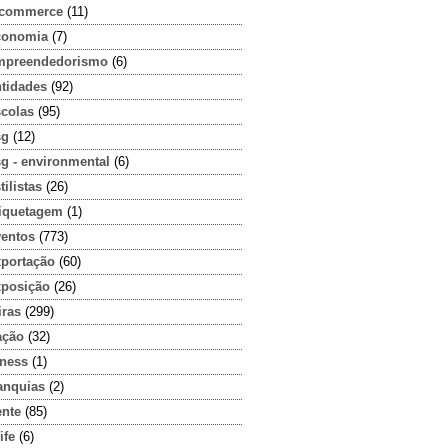
-commerce
(11)
conomia
(7)
mpreendedorismo
(6)
ntidades
(92)
scolas
(95)
sg
(12)
g - environmental
(6)
tilistas
(26)
tiquetagem
(1)
ventos
(773)
xportação
(60)
xposição
(26)
iras
(299)
ação
(32)
tness
(1)
anquias
(2)
ente
(85)
ife
(6)