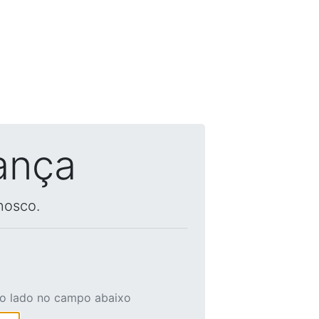
ança
nosco.
ao lado no campo abaixo