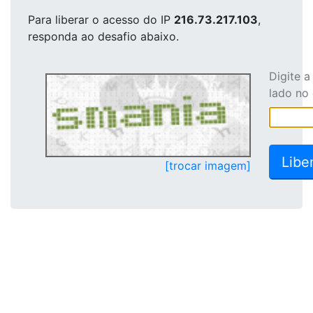
Para liberar o acesso
do IP
216.73.217.103
,
responda ao desafio abaixo.
Digite 
lado no
[trocar imagem]