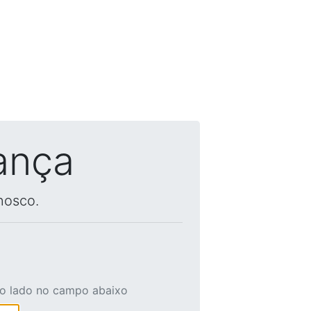
ança
nosco.
ao lado no campo abaixo