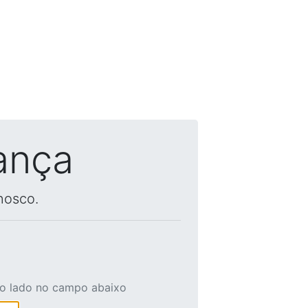
ança
nosco.
ao lado no campo abaixo