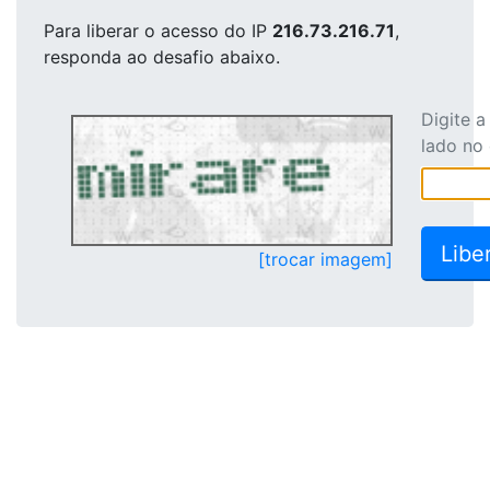
Para liberar o acesso
do IP
216.73.216.71
,
responda ao desafio abaixo.
Digite 
lado no
[trocar imagem]