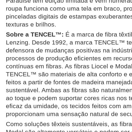
Paradise têm edição limitada e vêm numer
roupa funciona como uma tela em braco, pro
pinceladas digitais de estampas exuberantes
texturas e brilhos.
Sobre a TENCEL™:
É a marca de fibra têxti
Lenzing. Desde 1992, a marca TENCEL™ te
defensora de mudanças positivas na indústria
processos de produção eficientes em recurs
contínuas em fibras. As fibras Liocel e Mod
TENCEL™ são materiais de alta conforto e ef
feitos a partir de fontes de madeira maneja
sustentável. Ambas as fibras são naturalme
ao toque e podem suportar cores ricas nos t
eficaz da umidade, os tecidos feitos com a
proporcionam uma sensação natural de secu
Como soluções têxteis sustentáveis, as fib
Modal são altamente versáteis e podem se