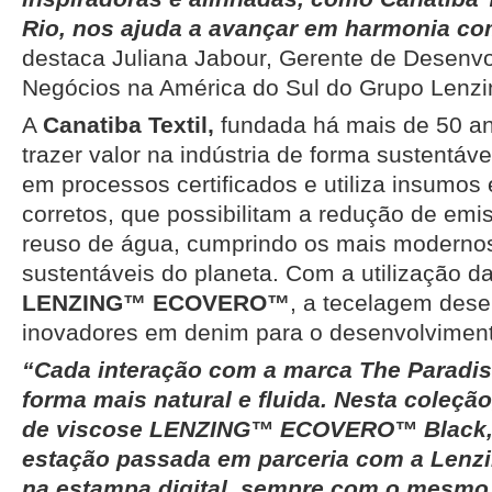
Rio, nos ajuda a avançar em harmonia c
destaca Juliana Jabour, Gerente de Desenv
Negócios na América do Sul do Grupo Lenzi
A
Canatiba Textil,
fundada há mais de 50 ano
trazer valor na indústria de forma sustentáv
em processos certificados e utiliza insumos
corretos, que possibilitam a redução de emi
reuso de água, cumprindo os mais modernos
sustentáveis do planeta. Com a utilização d
LENZING™ ECOVERO™️
, a tecelagem dese
inovadores em denim para o desenvolviment
“Cada interação com a marca The Paradis
forma mais natural e fluida. Nesta coleção,
de viscose LENZING™ ECOVERO™ Black,
estação passada em parceria com a Lenzi
na estampa digital, sempre com o mesm