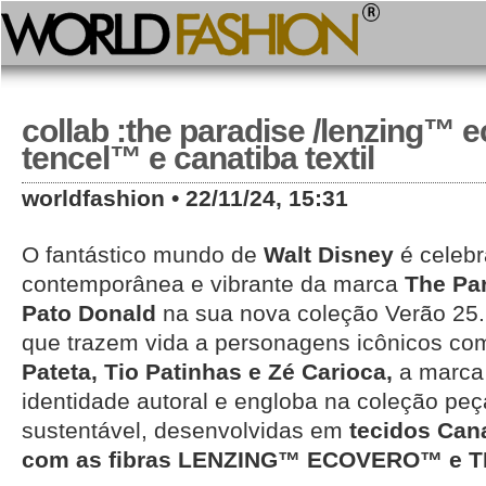
collab :the paradise /lenzing™️ 
tencel™️ e canatiba textil
worldfashion • 22/11/24, 15:31
O fantástico mundo de
Walt Disney
é celebr
contemporânea e vibrante da marca
The Pa
Pato Donald
na sua nova coleção Verão 25
que trazem vida a personagens icônicos c
Pateta, Tio Patinhas e Zé Carioca,
a marca 
identidade autoral e engloba na coleção pe
sustentável, desenvolvidas em
tecidos Canat
com as fibras LENZING™ ECOVERO™ e T