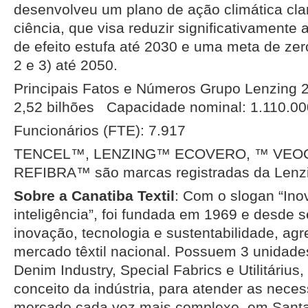
desenvolveu um plano de ação climática cl
ciência, que visa reduzir significativament
de efeito estufa até 2030 e uma meta de zer
2 e 3) até 2050.
Principais Fatos e Números Grupo Lenzing
2,52 bilhões Capacidade nominal: 1.110.00
Funcionários (FTE): 7.917
TENCEL™, LENZING™ ECOVERO, ™ VEOC
REFIBRA™ são marcas registradas da Lenz
Sobre a Canatiba Textil
: Com o slogan “Ino
inteligência”, foi fundada em 1969 e desde 
inovação, tecnologia e sustentabilidade, ag
mercado têxtil nacional. Possuem 3 unidades
Denim Industry, Special Fabrics e Utilitáriu
conceito da indústria, para atender as nece
mercado cada vez mais complexo, em Santa