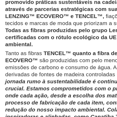
promovido práticas sustentáveis na cadeia
através de parcerias estratégicas com su
LENZING™ ECOVERO™ e TENCEL™,
fiaçõ
tecidos e marcas de moda que priorizam a s
Todas as fibras produzidas pelo grupo Le
certificadas com o rótulo ecológico da UE
ambiental.
Tanto as fibras
TENCEL™ quanto a fibra d
ECOVERO™
são produzidas com pelo me
emissões de carbono e consumo de água. A
derivadas de fontes de madeira controladas o
jornada rumo à sustentabilidade é contín
crucial. Estamos comprometidos com o p
onde cada ação, desde a escolha dos mate
processo de fabricação de cada item, cont
redução do nosso impacto ambiental. Co
inspiradoras e alinhadas, como Canatiba T