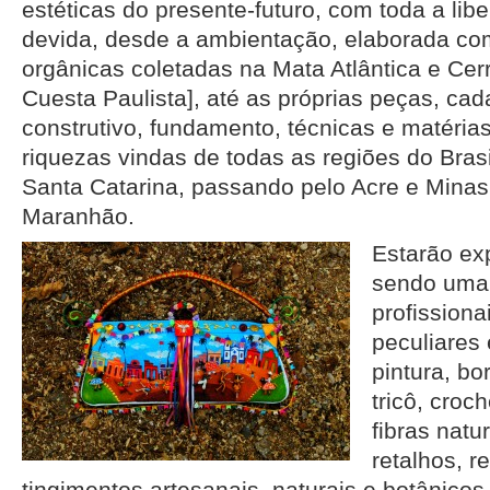
estéticas do presente-futuro, com toda a lib
devida, desde a ambientação, elaborada com
orgânicas coletadas na Mata Atlântica e Cer
Cuesta Paulista], até as próprias peças, ca
construtivo, fundamento, técnicas e matérias
riquezas vindas de todas as regiões do Brasi
Santa Catarina, passando pelo Acre e Minas 
Maranhão.
Estarão exp
sendo uma 
profission
peculiares 
pintura, b
tricô, croc
fibras natu
retalhos, 
tingimentos artesanais, naturais e botânicos,