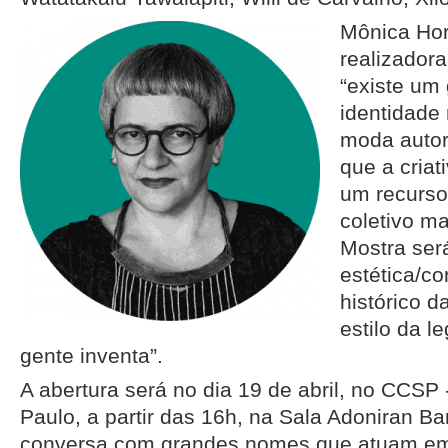
Mônica Hor
realizadora
“existe um
identidade 
moda autora
que a criat
um recurso
coletivo ma
Mostra se
estética/co
histórico 
estilo da l
gente inventa”.
A abertura será no dia 19 de abril, no CCSP 
Paulo, a partir das 16h, na Sala Adoniran B
conversa com grandes nomes que atuam em