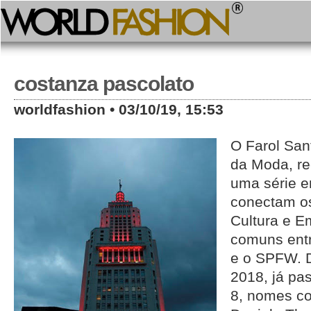
costanza pascolato
worldfashion • 03/10/19, 15:53
O Farol San
da Moda, re
uma série e
conectam os
Cultura e 
comuns ent
e o SPFW. 
2018, já pa
8, nomes c