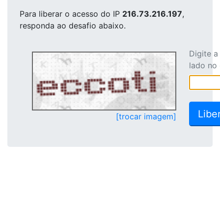
Para liberar o acesso
do IP
216.73.216.197
,
responda ao desafio abaixo.
Digite 
lado no
[trocar imagem]