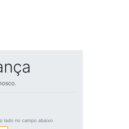
ança
nosco.
ao lado no campo abaixo