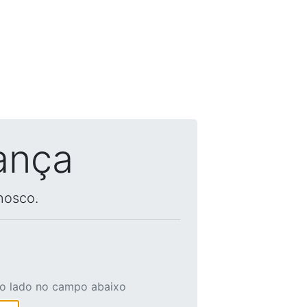
ança
nosco.
ao lado no campo abaixo